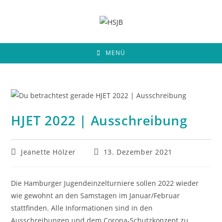
Zum
Inhalt
springen
MENÜ
HJET 2022 | Ausschreibung
Beitrags-
Beitrag
Jeanette Hölzer
13. Dezember 2021
Autor:
veröffentlicht:
Die Hamburger Jugendeinzelturniere sollen 2022 wieder
wie gewohnt an den Samstagen im Januar/Februar
stattfinden. Alle Informationen sind in den
Ausschreibungen und dem Corona-Schutzkonzept zu