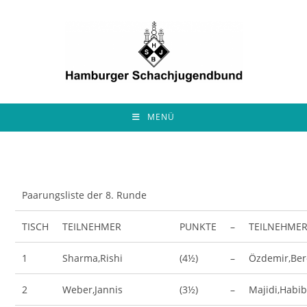
Zum
Inhalt
springen
MENÜ
Paarungsliste der 8. Runde
TISCH
TEILNEHMER
PUNKTE
–
TEILNEHME
1
Sharma,Rishi
(4½)
–
Özdemir,Be
2
Weber,Jannis
(3½)
–
Majidi,Habib