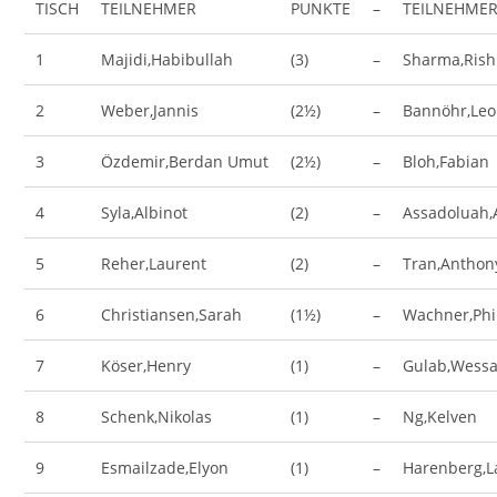
TISCH
TEILNEHMER
PUNKTE
–
TEILNEHME
1
Majidi,Habibullah
(3)
–
Sharma,Rish
2
Weber,Jannis
(2½)
–
Bannöhr,Leo
3
Özdemir,Berdan Umut
(2½)
–
Bloh,Fabian
4
Syla,Albinot
(2)
–
Assadoluah,A
5
Reher,Laurent
(2)
–
Tran,Anthon
6
Christiansen,Sarah
(1½)
–
Wachner,Phi
7
Köser,Henry
(1)
–
Gulab,Wessa
8
Schenk,Nikolas
(1)
–
Ng,Kelven
9
Esmailzade,Elyon
(1)
–
Harenberg,L