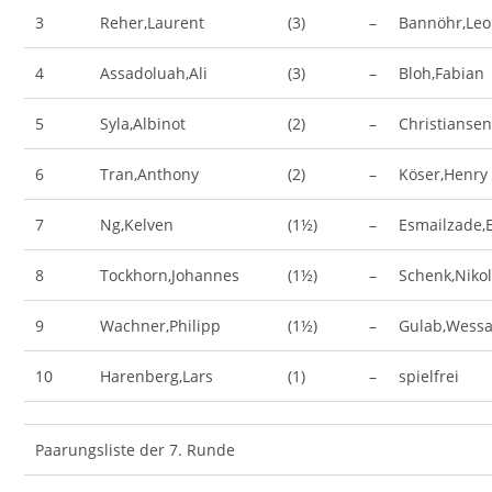
3
Reher,Laurent
(3)
–
Bannöhr,Leo
4
Assadoluah,Ali
(3)
–
Bloh,Fabian
5
Syla,Albinot
(2)
–
Christianse
6
Tran,Anthony
(2)
–
Köser,Henry
7
Ng,Kelven
(1½)
–
Esmailzade,
8
Tockhorn,Johannes
(1½)
–
Schenk,Niko
9
Wachner,Philipp
(1½)
–
Gulab,Wessa
10
Harenberg,Lars
(1)
–
spielfrei
Paarungsliste der 7. Runde