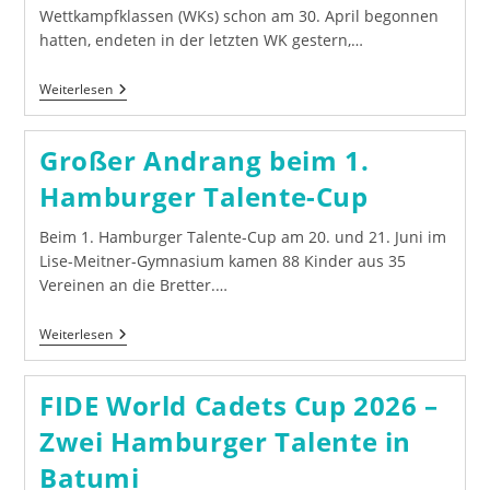
Wettkampfklassen (WKs) schon am 30. April begonnen
hatten, endeten in der letzten WK gestern,…
Fazit
Weiterlesen
Zu
Den
DSM
Großer Andrang beim 1.
2026
Hamburger Talente-Cup
Beim 1. Hamburger Talente-Cup am 20. und 21. Juni im
Lise-Meitner-Gymnasium kamen 88 Kinder aus 35
Vereinen an die Bretter.…
Großer
Weiterlesen
Andrang
Beim
1.
FIDE World Cadets Cup 2026 –
Hamburger
Talente-
Zwei Hamburger Talente in
Cup
Batumi