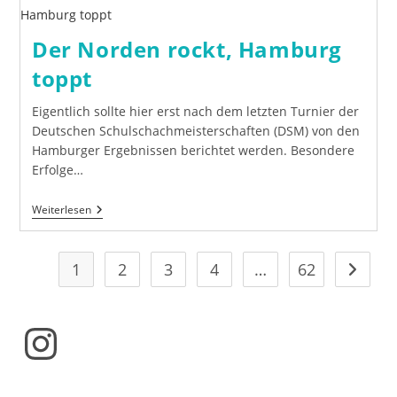
Hamburger
Delegation
Der Norden rockt, Hamburg
toppt
Eigentlich sollte hier erst nach dem letzten Turnier der
Deutschen Schulschachmeisterschaften (DSM) von den
Hamburger Ergebnissen berichtet werden. Besondere
Erfolge…
Der
Weiterlesen
Norden
Rockt,
Hamburg
Toppt
1
2
3
4
…
62
Gehe zu
Instagram