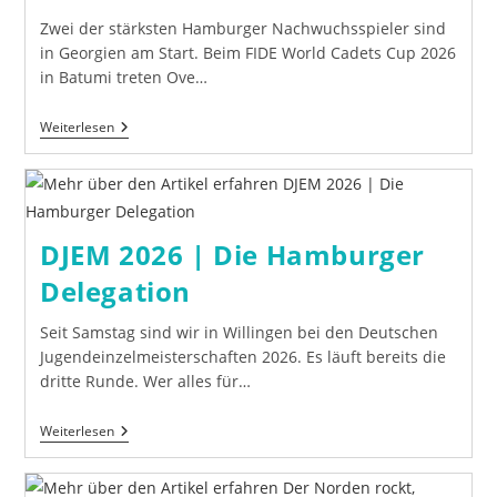
Zwei der stärksten Hamburger Nachwuchsspieler sind
in Georgien am Start. Beim FIDE World Cadets Cup 2026
in Batumi treten Ove…
FIDE
Weiterlesen
World
Cadets
Cup
2026
–
Zwei
DJEM 2026 | Die Hamburger
Hamburger
Talente
Delegation
In
Batumi
Seit Samstag sind wir in Willingen bei den Deutschen
Jugendeinzelmeisterschaften 2026. Es läuft bereits die
dritte Runde. Wer alles für…
DJEM
Weiterlesen
2026
|
Die