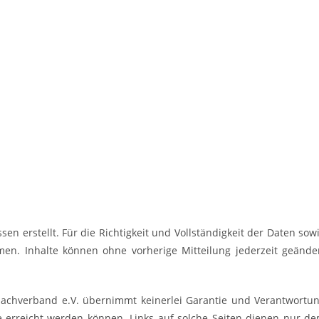
n erstellt. Für die Richtigkeit und Vollständigkeit der Daten sow
n. Inhalte können ohne vorherige Mitteilung jederzeit geände
hverband e.V. übernimmt keinerlei Garantie und Verantwortu
te erreicht werden können. Links auf solche Seiten dienen nur d