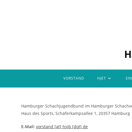
Zum
Inhalt
springen
VORSTAND
HJET
EN
Hamburger Schachjugendbund im Hamburger Schachve
Haus des Sports, Schäferkampsallee 1, 20357 Hamburg
E-Mail:
vorstand [at] hsjb [dot] de