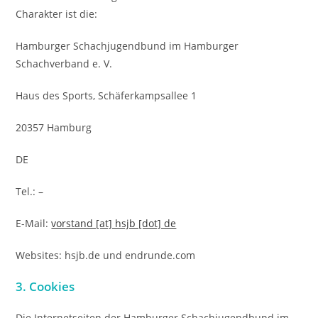
Charakter ist die:
Hamburger Schachjugendbund im Hamburger
Schachverband e. V.
Haus des Sports, Schäferkampsallee 1
20357 Hamburg
DE
Tel.: –
E-Mail:
vorstand [at] hsjb [dot] de
Websites: hsjb.de und endrunde.com
3. Cookies
Die Internetseiten der Hamburger Schachjugendbund im