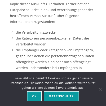
Kopie dieser Auskunft zu erhalten. Ferner hat der
Europäische Richtlinien- und Verordnungsgeber der
betroffenen Person Auskunft über folgende
Informationen zugestanden:
die Verarbeitungszwecke
die Kategorien personenbezogener Daten, die
verarbeitet werden
die Empfänger oder Kategorien von Empfängern,
gegenüber denen die personenbezogenen Daten
offengelegt worden sind oder noch offengelegt
werden, insbesondere bei Empfängern in
Drittländern oder bei internationalen
Diese Website benutzt Cookies und es gelten unsere
Organisationen
Datenschutz-Hinweise. Wenn du die Website weiter nutzt,
falls möglich die geplante Dauer, für die die
gehen wir von deinem Einverständnis aus.
personenbezogenen Daten gespeichert werden,
OK
DATENSCHUTZ
oder, falls dies nicht möglich ist, die Kriterien für die
Festlegung dieser Dauer