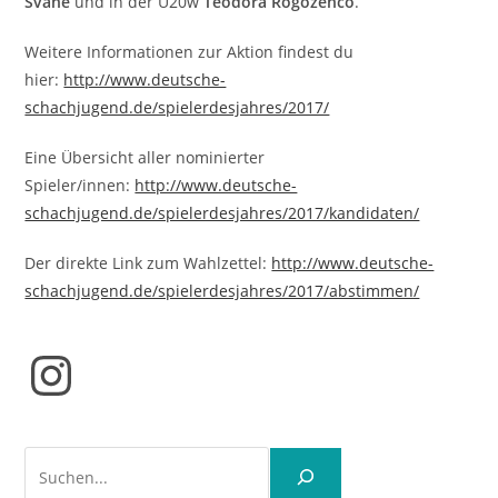
Svane
und in der U20w
Teodora Rogozenco
.
Weitere Informationen zur Aktion findest du
hier:
http://www.deutsche-
schachjugend.de/spielerdesjahres/2017/
Eine Übersicht aller nominierter
Spieler/innen:
http://www.deutsche-
schachjugend.de/spielerdesjahres/2017/kandidaten/
Der direkte Link zum Wahlzettel:
http://www.deutsche-
schachjugend.de/spielerdesjahres/2017/abstimmen/
Instagram
Suchen