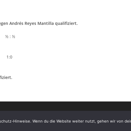
gen Andrés Reyes Mantilla qualifiziert.
h ½ : ½
la 1:0
iziert.
schutz-Hinweise. Wenn du die Website weiter nutzt, gehen wir von dei