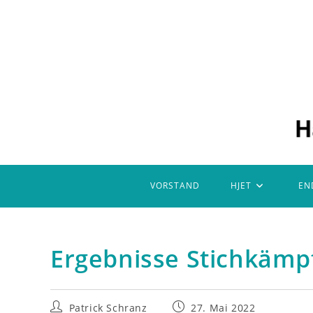
Zum
Inhalt
springen
VORSTAND
HJET
EN
Ergebnisse Stichkämp
Beitrags-
Beitrag
Patrick Schranz
27. Mai 2022