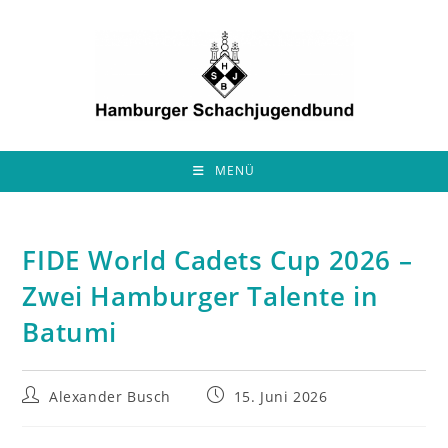
Zum
Inhalt
springen
MENÜ
FIDE World Cadets Cup 2026 –
Zwei Hamburger Talente in
Batumi
Beitrags-
Beitrag
Alexander Busch
15. Juni 2026
Autor:
veröffentlicht: