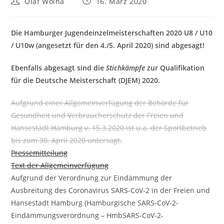
Beitrags-
Beitrag
Olaf Wolna
16. März 2020
Autor:
veröffentlicht:
Die Hamburger Jugendeinzelmeisterschaften 2020 U8 / U10
/ U10w (angesetzt für den 4./5. April 2020) sind abgesagt!
Ebenfalls abgesagt sind die
Stichkämpfe
zur Qualifikation
für die Deutsche Meisterschaft (DJEM) 2020.
Aufgrund einer Allgemeinverfügung der Behörde für
Gesundheit und Verbraucherschutz der Freien und
Hansestadt Hamburg v. 15.3.2020 ist u.a. der Sportbetrieb
bis zum 30. April 2020 untersagt.
Pressemitteilung
Text der Allgemeinverfügung
Aufgrund der Verordnung zur Eindämmung der
Ausbreitung des Coronavirus SARS-CoV-2 in der Freien und
Hansestadt Hamburg (Hamburgische SARS-CoV-2-
Eindämmungsverordnung – HmbSARS-CoV-2-