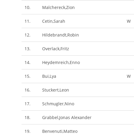
10.
Malchereck,Zion
11.
Cetin,Sarah
W
12.
Hildebrandt,Robin
13.
Overlack,Fritz
14.
Heydemreich,Enno
15.
Bui,Lya
W
16.
Stuckert,Leon
17.
Schmugler,Nino
18.
Grabbel,Jonas Alexander
19.
Benvenuti,Matteo