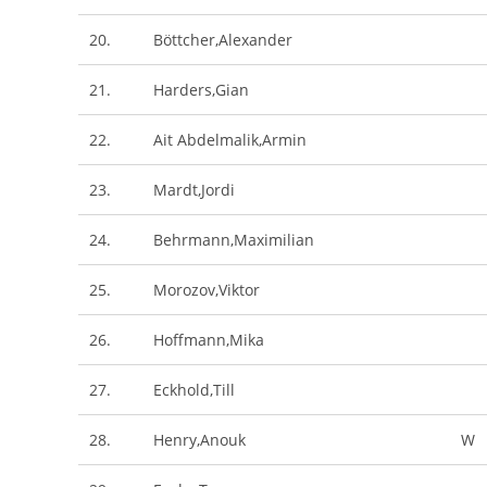
20.
Böttcher,Alexander
21.
Harders,Gian
22.
Ait Abdelmalik,Armin
23.
Mardt,Jordi
24.
Behrmann,Maximilian
25.
Morozov,Viktor
26.
Hoffmann,Mika
27.
Eckhold,Till
28.
Henry,Anouk
W