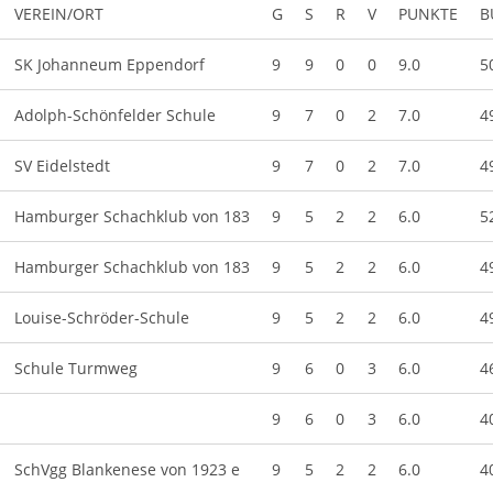
VEREIN/ORT
G
S
R
V
PUNKTE
B
SK Johanneum Eppendorf
9
9
0
0
9.0
5
Adolph-Schönfelder Schule
9
7
0
2
7.0
4
SV Eidelstedt
9
7
0
2
7.0
4
Hamburger Schachklub von 183
9
5
2
2
6.0
5
Hamburger Schachklub von 183
9
5
2
2
6.0
4
Louise-Schröder-Schule
9
5
2
2
6.0
4
Schule Turmweg
9
6
0
3
6.0
4
9
6
0
3
6.0
4
SchVgg Blankenese von 1923 e
9
5
2
2
6.0
4