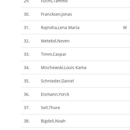
29.
Fuchs,Tammo
30.
Francksen,Jonas
31.
Rajnoha,Lena Maria
W
32.
Metekol,Neven
33.
Timm,Caspar
34.
Mischewski,Louis Kama
35.
Schnieder,Daniel
36.
Eismann,Yorck
37.
Sell,Thore
38.
Bigdeli,Noah