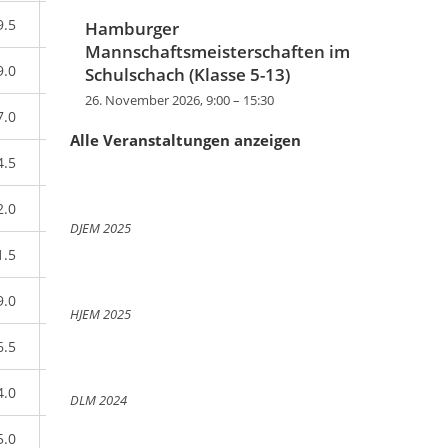
9.5
Hamburger
Mannschaftsmeisterschaften im
9.0
Schulschach (Klasse 5-13)
26. November 2026, 9:00
–
15:30
7.0
Alle Veranstaltungen anzeigen
4.5
2.0
DJEM 2025
1.5
9.0
HJEM 2025
6.5
4.0
DLM 2024
5.0