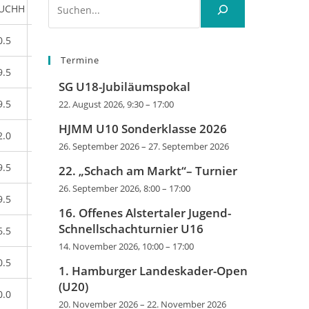
UCHH
0.5
Termine
9.5
SG U18-Jubiläumspokal
9.5
22. August 2026, 9:30
–
17:00
HJMM U10 Sonderklasse 2026
2.0
26. September 2026
–
27. September 2026
9.5
22. „Schach am Markt“– Turnier
26. September 2026, 8:00
–
17:00
9.5
16. Offenes Alstertaler Jugend-
Schnellschachturnier U16
6.5
14. November 2026, 10:00
–
17:00
0.5
1. Hamburger Landeskader-Open
(U20)
0.0
20. November 2026
–
22. November 2026