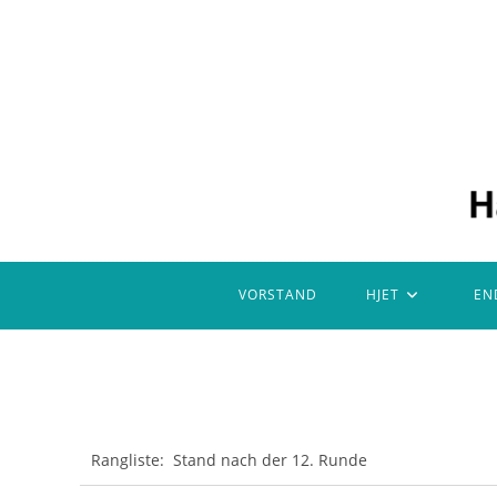
Zum
Inhalt
springen
VORSTAND
HJET
EN
Rangliste: Stand nach der 12. Runde