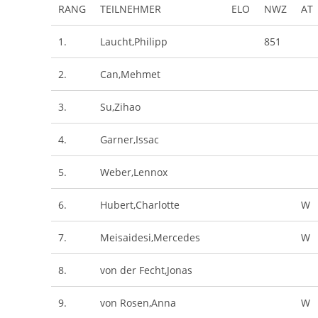
RANG
TEILNEHMER
ELO
NWZ
AT
1.
Laucht,Philipp
851
2.
Can,Mehmet
3.
Su,Zihao
4.
Garner,Issac
5.
Weber,Lennox
6.
Hubert,Charlotte
W
7.
Meisaidesi,Mercedes
W
8.
von der Fecht,Jonas
9.
von Rosen,Anna
W