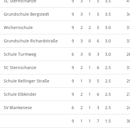
SC Sternschanze
9
3
1
5
3.5
4
Grundschule Bergstedt
9
3
1
5
3.5
3
Wichernschule
9
2
2
5
3.0
3
Grundschule Richardstraße
9
3
0
6
3.0
3
Schule Turmweg
6
3
0
3
3.0
2
SC Sternschanze
9
2
1
6
2.5
3
Schule Rellinger Straße
9
1
3
5
2.5
2
Schule Elbkinder
9
2
1
6
2.5
2
SV Blankenese
6
2
1
3
2.5
2
9
1
1
7
1.5
3