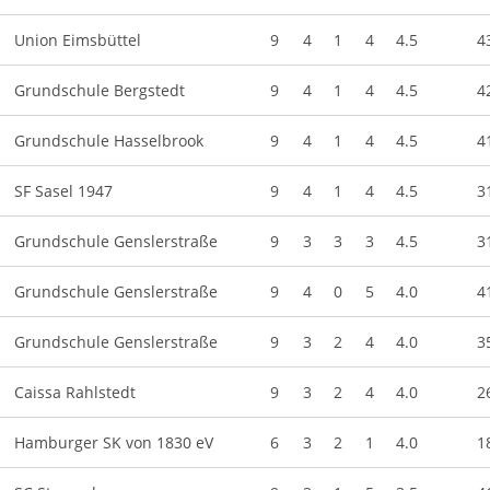
Union Eimsbüttel
9
4
1
4
4.5
4
Grundschule Bergstedt
9
4
1
4
4.5
4
Grundschule Hasselbrook
9
4
1
4
4.5
4
SF Sasel 1947
9
4
1
4
4.5
3
Grundschule Genslerstraße
9
3
3
3
4.5
3
Grundschule Genslerstraße
9
4
0
5
4.0
4
Grundschule Genslerstraße
9
3
2
4
4.0
3
Caissa Rahlstedt
9
3
2
4
4.0
2
Hamburger SK von 1830 eV
6
3
2
1
4.0
1