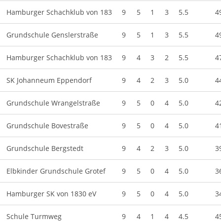
Hamburger Schachklub von 183
9
5
1
3
5.5
4
Grundschule Genslerstraße
9
5
1
3
5.5
4
Hamburger Schachklub von 183
9
4
3
2
5.5
4
SK Johanneum Eppendorf
9
4
2
3
5.0
4
Grundschule Wrangelstraße
9
5
0
4
5.0
4
Grundschule Bovestraße
9
5
0
4
5.0
4
Grundschule Bergstedt
9
4
2
3
5.0
3
Elbkinder Grundschule Grotef
9
5
0
4
5.0
3
Hamburger SK von 1830 eV
9
5
0
4
5.0
3
Schule Turmweg
9
4
1
4
4.5
4