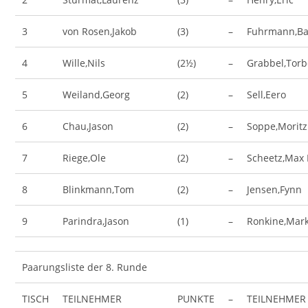
3
von Rosen,Jakob
(3)
–
Fuhrmann,B
4
Wille,Nils
(2½)
–
Grabbel,Torb
5
Weiland,Georg
(2)
–
Sell,Eero
6
Chau,Jason
(2)
–
Soppe,Moritz
7
Riege,Ole
(2)
–
Scheetz,Max
8
Blinkmann,Tom
(2)
–
Jensen,Fynn
9
Parindra,Jason
(1)
–
Ronkine,Mar
Paarungsliste der 8. Runde
TISCH
TEILNEHMER
PUNKTE
–
TEILNEHMER