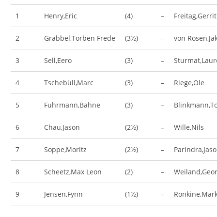
1
Henry,Eric
(4)
–
Freitag,Gerrit
2
Grabbel,Torben Frede
(3½)
–
von Rosen,Ja
3
Sell,Eero
(3)
–
Sturmat,Lau
4
Tschebüll,Marc
(3)
–
Riege,Ole
5
Fuhrmann,Bahne
(3)
–
Blinkmann,T
6
Chau,Jason
(2½)
–
Wille,Nils
7
Soppe,Moritz
(2½)
–
Parindra,Jas
8
Scheetz,Max Leon
(2)
–
Weiland,Geo
9
Jensen,Fynn
(1½)
–
Ronkine,Mar