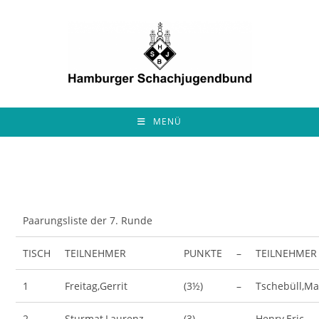
Zum
Inhalt
springen
MENÜ
Paarungsliste der 7. Runde
TISCH
TEILNEHMER
PUNKTE
–
TEILNEHMER
1
Freitag,Gerrit
(3½)
–
Tschebüll,Ma
2
Sturmat,Laurenz
(3)
–
Henry,Eric