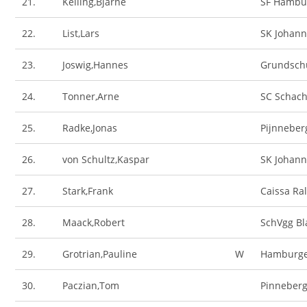
21.
Kelling,Bjarne
SF Hambur
22.
List,Lars
SK Johan
23.
Joswig,Hannes
Grundschu
24.
Tonner,Arne
SC Schac
25.
Radke,Jonas
Pijnneber
26.
von Schultz,Kaspar
SK Johan
27.
Stark,Frank
Caissa Ra
28.
Maack,Robert
SchVgg Bl
29.
Grotrian,Pauline
W
Hamburge
30.
Paczian,Tom
Pinneberg