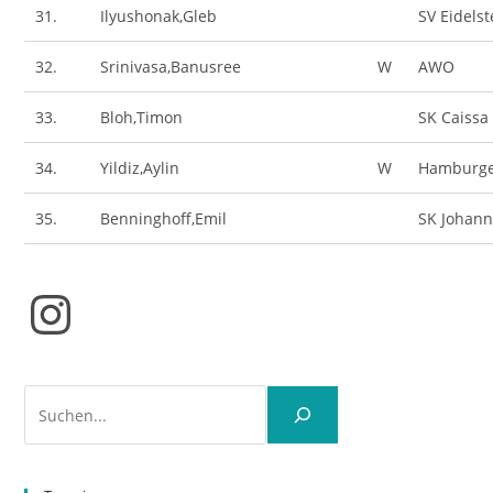
31.
Ilyushonak,Gleb
SV Eidelst
32.
Srinivasa,Banusree
W
AWO
33.
Bloh,Timon
SK Caissa
34.
Yildiz,Aylin
W
Hamburge
35.
Benninghoff,Emil
SK Johan
Instagram
Suchen