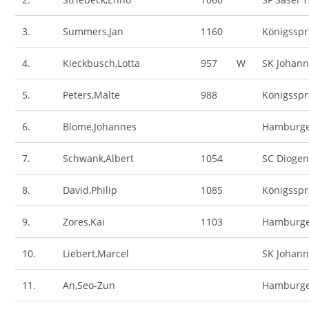
3.
Summers,Jan
1160
Königsspr
4.
Kieckbusch,Lotta
957
W
SK Johan
5.
Peters,Malte
988
Königsspr
6.
Blome,Johannes
Hamburge
7.
Schwank,Albert
1054
SC Diogen
8.
David,Philip
1085
Königsspr
9.
Zores,Kai
1103
Hamburge
10.
Liebert,Marcel
SK Johan
11.
An,Seo-Zun
Hamburge