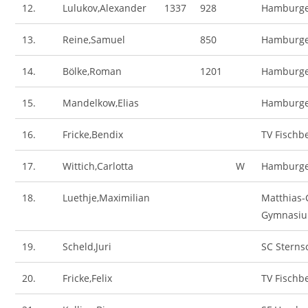
12.
Lulukov,Alexander
1337
928
Hamburge
13.
Reine,Samuel
850
Hamburge
14.
Bölke,Roman
1201
Hamburge
15.
Mandelkow,Elias
Hamburge
16.
Fricke,Bendix
TV Fischb
17.
Wittich,Carlotta
W
Hamburge
18.
Luethje,Maximilian
Matthias-
Gymnasi
19.
Scheld,Juri
SC Sterns
20.
Fricke,Felix
TV Fischb