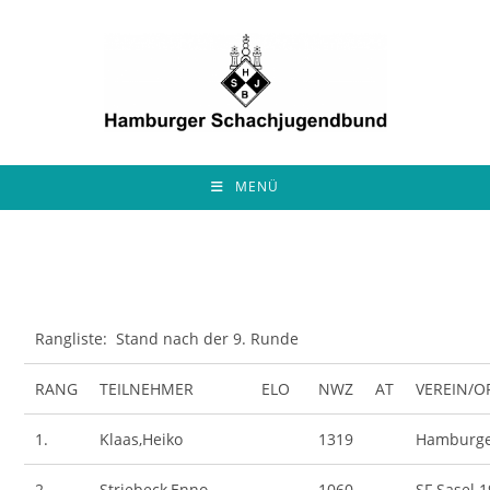
Zum
Inhalt
springen
MENÜ
Rangliste: Stand nach der 9. Runde
RANG
TEILNEHMER
ELO
NWZ
AT
VEREIN/O
1.
Klaas,Heiko
1319
Hamburge
2.
Striebeck,Enno
1060
SF Sasel 