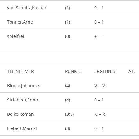
von Schultz,Kaspar
(1)
0 – 1
Tonner,Arne
(1)
0 – 1
spielfrei
(0)
+ – –
TEILNEHMER
PUNKTE
ERGEBNIS
AT.
Blome,Johannes
(4)
½ – ½
Striebeck,Enno
(4)
0 – 1
Bölke,Roman
(3½)
½ – ½
Liebert,Marcel
(3)
0 – 1