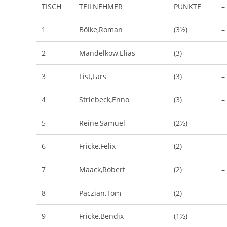
TISCH
TEILNEHMER
PUNKTE
–
1
Bölke,Roman
(3½)
–
2
Mandelkow,Elias
(3)
–
3
List,Lars
(3)
–
4
Striebeck,Enno
(3)
–
5
Reine,Samuel
(2½)
–
6
Fricke,Felix
(2)
–
7
Maack,Robert
(2)
–
8
Paczian,Tom
(2)
–
9
Fricke,Bendix
(1½)
–