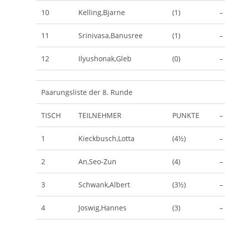
10
Kelling,Bjarne
(1)
–
11
Srinivasa,Banusree
(1)
–
12
Ilyushonak,Gleb
(0)
–
Paarungsliste der 8. Runde
TISCH
TEILNEHMER
PUNKTE
–
1
Kieckbusch,Lotta
(4½)
–
2
An,Seo-Zun
(4)
–
3
Schwank,Albert
(3½)
–
4
Joswig,Hannes
(3)
–