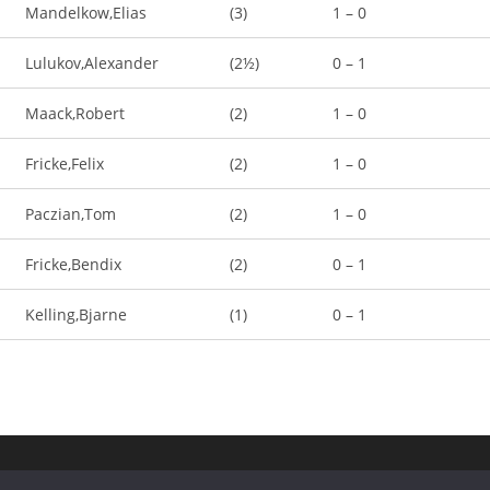
Mandelkow,Elias
(3)
1 – 0
Lulukov,Alexander
(2½)
0 – 1
Maack,Robert
(2)
1 – 0
Fricke,Felix
(2)
1 – 0
Paczian,Tom
(2)
1 – 0
Fricke,Bendix
(2)
0 – 1
Kelling,Bjarne
(1)
0 – 1