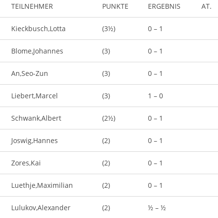
TEILNEHMER
PUNKTE
ERGEBNIS
AT.
Kieckbusch,Lotta
(3½)
0 – 1
Blome,Johannes
(3)
0 – 1
An,Seo-Zun
(3)
0 – 1
Liebert,Marcel
(3)
1 – 0
Schwank,Albert
(2½)
0 – 1
Joswig,Hannes
(2)
0 – 1
Zores,Kai
(2)
0 – 1
Luethje,Maximilian
(2)
0 – 1
Lulukov,Alexander
(2)
½ – ½