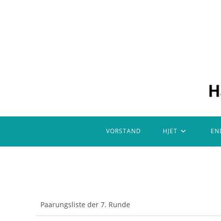
Zum
Inhalt
springen
VORSTAND
HJET
EN
Paarungsliste der 7. Runde