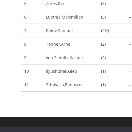
5
Zores,Kai
(3)
–
6
Luethje,Maximilian
(3)
–
7
Reine,Samuel
(2½)
–
8
Tonner,Arne
(2)
–
9
von Schultz,Kaspar
(2)
–
10
Ilyushonak,Gleb
(1)
–
11
Srinivasa,Banusree
(1)
–