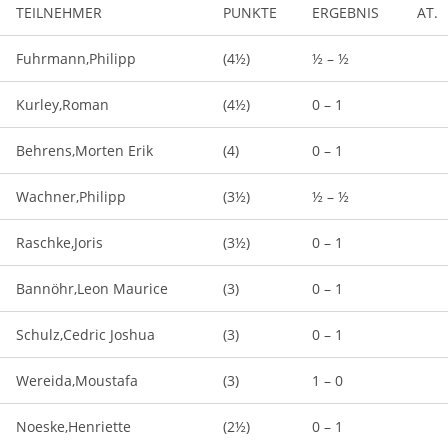
TEILNEHMER
PUNKTE
ERGEBNIS
AT.
Fuhrmann,Philipp
(4½)
½ – ½
Kurley,Roman
(4½)
0 – 1
Behrens,Morten Erik
(4)
0 – 1
Wachner,Philipp
(3½)
½ – ½
Raschke,Joris
(3½)
0 – 1
Bannöhr,Leon Maurice
(3)
0 – 1
Schulz,Cedric Joshua
(3)
0 – 1
Wereida,Moustafa
(3)
1 – 0
Noeske,Henriette
(2½)
0 – 1