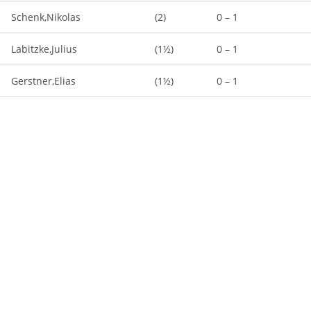
Schenk,Nikolas
(2)
0 – 1
Labitzke,Julius
(1½)
0 – 1
Gerstner,Elias
(1½)
0 – 1