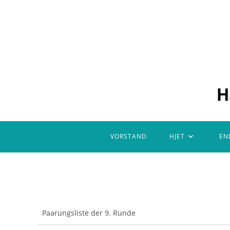
Zum
Inhalt
springen
VORSTAND
HJET
EN
Paarungsliste der 9. Runde