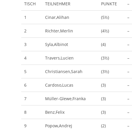
TISCH
TEILNEHMER
PUNKTE
–
1
Cinar,Alihan
(5½)
–
2
Richter,Merlin
(4½)
–
3
Syla,Albinot
(4)
–
4
Travers,Lucien
(3½)
–
5
Christiansen,Sarah
(3½)
–
6
Cardoso,Lucas
(3)
–
7
Müller-Glewe,Franka
(3)
–
8
Benz,Felix
(3)
–
9
Popow,Andrej
(2)
–