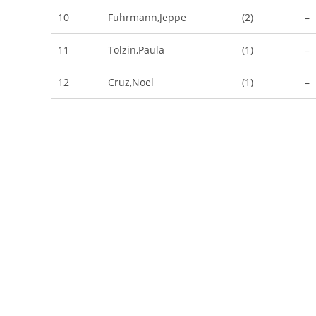
10
Fuhrmann,Jeppe
(2)
–
11
Tolzin,Paula
(1)
–
12
Cruz,Noel
(1)
–