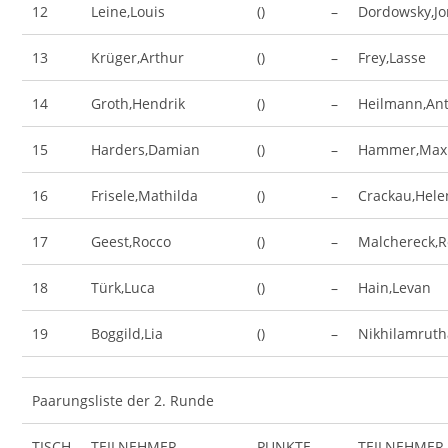
12
Leine,Louis
()
–
Dordowsky,Jo
13
Krüger,Arthur
()
–
Frey,Lasse
14
Groth,Hendrik
()
–
Heilmann,An
15
Harders,Damian
()
–
Hammer,Maxi
16
Frisele,Mathilda
()
–
Crackau,Hele
17
Geest,Rocco
()
–
Malchereck,
18
Türk,Luca
()
–
Hain,Levan
19
Boggild,Lia
()
–
Nikhilamruth
Paarungsliste der 2. Runde
TISCH
TEILNEHMER
PUNKTE
–
TEILNEHMER