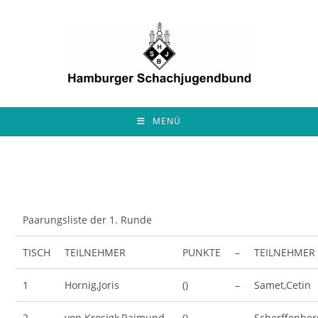
Zum
Inhalt
springen
MENÜ
Paarungsliste der 1. Runde
TISCH
TEILNEHMER
PUNKTE
–
TEILNEHMER
1
Hornig,Joris
()
–
Samet,Cetin
2
von Krosigk,Raimund
()
–
Scherffenber