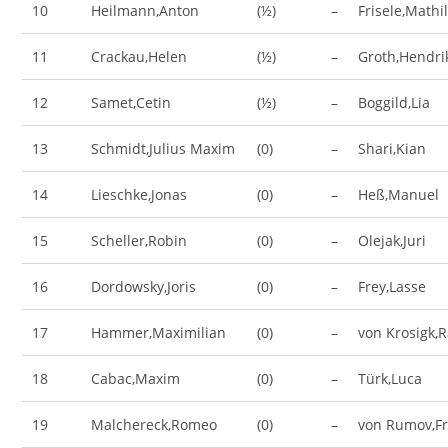
10
Heilmann,Anton
(½)
–
Frisele,Mathi
11
Crackau,Helen
(½)
–
Groth,Hendri
12
Samet,Cetin
(½)
–
Boggild,Lia
13
Schmidt,Julius Maxim
(0)
–
Shari,Kian
14
Lieschke,Jonas
(0)
–
Heß,Manuel
15
Scheller,Robin
(0)
–
Olejak,Juri
16
Dordowsky,Joris
(0)
–
Frey,Lasse
17
Hammer,Maximilian
(0)
–
von Krosigk,
18
Cabac,Maxim
(0)
–
Türk,Luca
19
Malchereck,Romeo
(0)
–
von Rumov,Fr