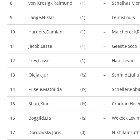
8
von Krosigk,Raimund
(1)
–
Schelhas,Mor
9
Lange,Niklas
(1)
–
Leine,Louis
10
Harders,Damian
(1)
–
Malchereck,
11
Jacob,Lasse
(1)
–
Geest,Rocco
12
Frey,Lasse
(1)
–
Hain,Levan
13
Olejak,Juri
(½)
–
Schmidt,Juli
14
Frisele,Mathilda
(½)
–
Scheller,Robi
15
Shari,Kian
(½)
–
Crackau,Hele
16
Boggild,Lia
(½)
–
Woköck,Levin
17
Dordowsky,Joris
(0)
–
Nikhilamruth