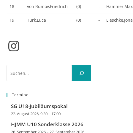
18
von Rumov,Friedrich
(0)
–
Hammer,Maxi
19
Türk,Luca
(0)
–
Lieschke,Jona
Instagram
Suchen
Termine
SG U18-Jubiläumspokal
22. August 2026, 9:30
–
17:00
HJMM U10 Sonderklasse 2026
26. September 2026
–
27. September 2026