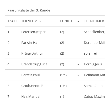
Paarungsliste der 3. Runde
TISCH
TEILNEHMER
PUNKTE
–
TEILNEHMER
1
Petersen,Jesper
(2)
–
Scherffenber
2
Park,In-Ha
(2)
–
Dorendorf,Mi
3
Krüger,Arthur
(2)
–
spielfrei
4
Brandstrup,Luca
(2)
–
Hornig,Joris
5
Bartels,Paul
(1½)
–
Heilmann,An
6
Groth,Hendrik
(1½)
–
Samet,Cetin
7
Heß,Manuel
(1)
–
Cabac,Maxim