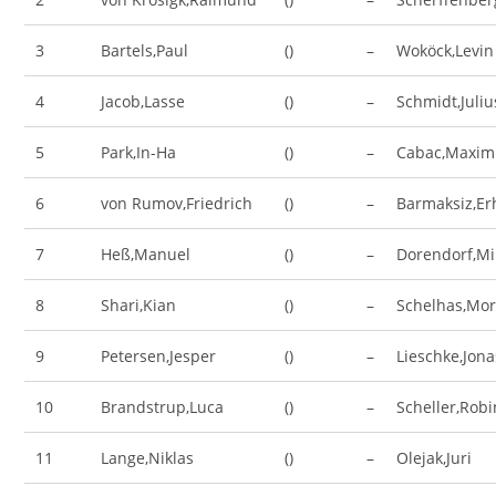
3
Bartels,Paul
()
–
Woköck,Levin
4
Jacob,Lasse
()
–
Schmidt,Juli
5
Park,In-Ha
()
–
Cabac,Maxim
6
von Rumov,Friedrich
()
–
Barmaksiz,E
7
Heß,Manuel
()
–
Dorendorf,Mi
8
Shari,Kian
()
–
Schelhas,Mor
9
Petersen,Jesper
()
–
Lieschke,Jona
10
Brandstrup,Luca
()
–
Scheller,Robi
11
Lange,Niklas
()
–
Olejak,Juri