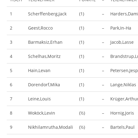
1
Scherffenberg,Jack
(1)
–
Harders,Dam
2
Geest,Rocco
(1)
–
Park,In-Ha
3
Barmaksiz,Erhan
(1)
–
Jacob,Lasse
4
Schelhas,Moritz
(1)
–
Brandstrup,L
5
Hain,Levan
(1)
–
Petersen,Jes
6
Dorendorf,Mika
(1)
–
Lange,Niklas
7
Leine,Louis
(1)
–
Krüger,Arthu
8
Woköck,Levin
(½)
–
Hornig,Joris
9
Nikhilamrutha,Modali
(½)
–
Bartels,Paul