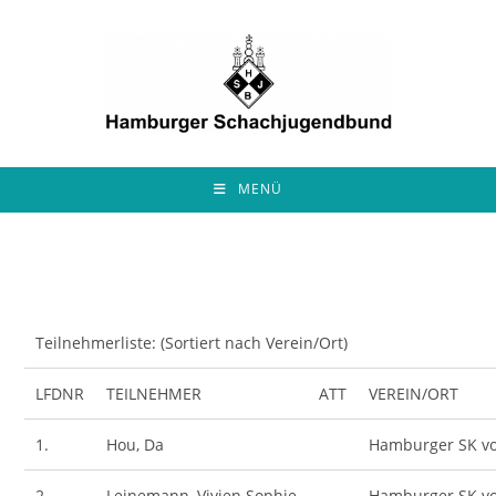
Zum
Inhalt
springen
MENÜ
Teilnehmerliste: (Sortiert nach Verein/Ort)
LFDNR
TEILNEHMER
ATT
VEREIN/ORT
1.
Hou, Da
Hamburger SK vo
2.
Leinemann, Vivien Sophie
Hamburger SK vo