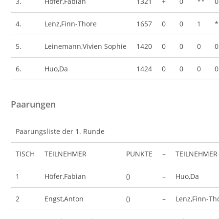
3.
Höfer,Fabian
1321
+
0
**
0
4.
Lenz,Finn-Thore
1657
0
0
1
*
5.
Leinemann,Vivien Sophie
1420
0
0
0
0
6.
Huo,Da
1424
0
0
0
0
Paarungen
Paarungsliste der 1. Runde
TISCH
TEILNEHMER
PUNKTE
–
TEILNEHMER
1
Höfer,Fabian
()
–
Huo,Da
2
Engst,Anton
()
–
Lenz,Finn-Th