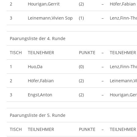
2
Hourigan,Gerrit
(2)
–
Höfer,Fabian
3
Leinemann,Vivien Sop
(1)
–
Lenz,Finn-Th
Paarungsliste der 4. Runde
TISCH
TEILNEHMER
PUNKTE
–
TEILNEHMER
1
Huo,Da
(0)
–
Lenz,Finn-Th
2
Höfer,Fabian
(2)
–
Leinemann,Vi
3
Engst,Anton
(2)
–
Hourigan,Ger
Paarungsliste der 5. Runde
TISCH
TEILNEHMER
PUNKTE
–
TEILNEHMER