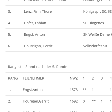
3.
Lenz, Finn-Thore
Königsspr. SC.19
4.
Höfer, Fabian
SC Diogenes
5.
Engst, Anton
SK Weiße Dame
6.
Hourrigan, Gerrit
Volksdorfer SK
Rangliste: Stand nach der 5. Runde
RANG
TEILNEHMER
NWZ
1
2
3
4
1.
Engst,Anton
1573
**
1
–
1
2.
Hourigan,Gerrit
1692
0
**
1
1