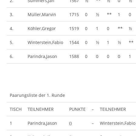
2.
Summers,Jan
1567
½
**
½
0
½
3.
Müller,Marvin
1715
0
½
**
1
0
4.
Köhler,Gregor
1519
0
1
0
**
½
5.
Winterstein,Fabio
1544
0
½
1
½
**
6.
Parindra,Jason
1588
0
0
0
0
1
Paarungsliste der 1. Runde
TISCH
TEILNEHMER
PUNKTE
–
TEILNEHMER
1
Parindra,Jason
()
–
Winterstein,Fabio