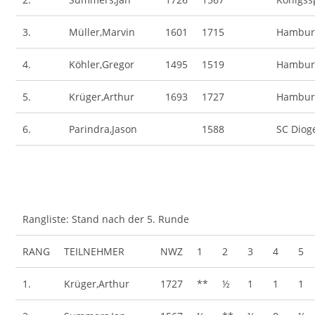
3.
Müller,Marvin
1601
1715
Hamburg
4.
Köhler,Gregor
1495
1519
Hamburg
5.
Krüger,Arthur
1693
1727
Hamburg
6.
Parindra,Jason
1588
SC Diog
Rangliste: Stand nach der 5. Runde
RANG
TEILNEHMER
NWZ
1
2
3
4
5
1.
Krüger,Arthur
1727
**
½
1
1
1