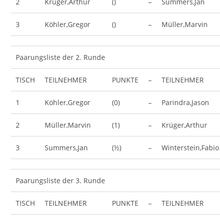
2
Krüger,Arthur
()
–
Summers,Jan
3
Köhler,Gregor
()
–
Müller,Marvin
Paarungsliste der 2. Runde
TISCH
TEILNEHMER
PUNKTE
–
TEILNEHMER
1
Köhler,Gregor
(0)
–
Parindra,Jason
2
Müller,Marvin
(1)
–
Krüger,Arthur
3
Summers,Jan
(½)
–
Winterstein,Fabio
Paarungsliste der 3. Runde
TISCH
TEILNEHMER
PUNKTE
–
TEILNEHMER