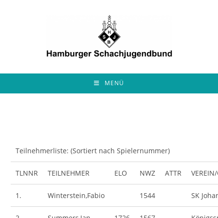
Zum
Inhalt
springen
MENÜ
Teilnehmerliste: (Sortiert nach Spielernummer)
TLNNR
TEILNEHMER
ELO
NWZ
ATTR
VEREIN
1.
Winterstein,Fabio
1544
SK Joh
2.
Summers,Jan
1726
1567
Königssp