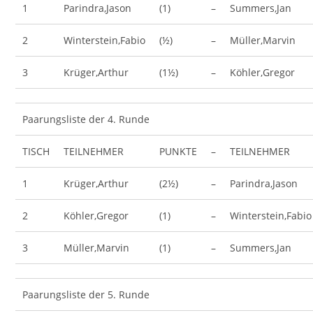
1
Parindra,Jason
(1)
–
Summers,Jan
2
Winterstein,Fabio
(½)
–
Müller,Marvin
3
Krüger,Arthur
(1½)
–
Köhler,Gregor
Paarungsliste der 4. Runde
TISCH
TEILNEHMER
PUNKTE
–
TEILNEHMER
1
Krüger,Arthur
(2½)
–
Parindra,Jason
2
Köhler,Gregor
(1)
–
Winterstein,Fabio
3
Müller,Marvin
(1)
–
Summers,Jan
Paarungsliste der 5. Runde