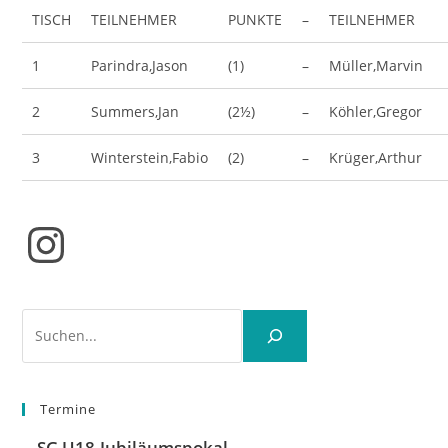
TISCH
TEILNEHMER
PUNKTE
–
TEILNEHMER
1
Parindra,Jason
(1)
–
Müller,Marvin
2
Summers,Jan
(2½)
–
Köhler,Gregor
3
Winterstein,Fabio
(2)
–
Krüger,Arthur
Instagram
Suchen
Termine
SG U18-Jubiläumspokal