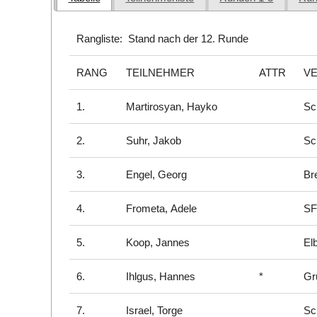
Rangliste: Stand nach der 12. Runde
RANG
TEILNEHMER
ATTR
VE
1.
Martirosyan, Hayko
Sc
2.
Suhr, Jakob
Sc
3.
Engel, Georg
Br
4.
Frometa, Adele
SF
5.
Koop, Jannes
El
6.
Ihlgus, Hannes
*
Gr
7.
Israel, Torge
Sc