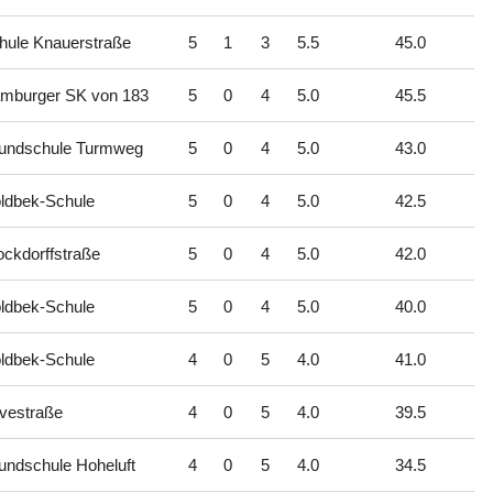
hule Knauerstraße
5
1
3
5.5
45.0
mburger SK von 183
5
0
4
5.0
45.5
undschule Turmweg
5
0
4
5.0
43.0
ldbek-Schule
5
0
4
5.0
42.5
ockdorffstraße
5
0
4
5.0
42.0
ldbek-Schule
5
0
4
5.0
40.0
ldbek-Schule
4
0
5
4.0
41.0
vestraße
4
0
5
4.0
39.5
undschule Hoheluft
4
0
5
4.0
34.5