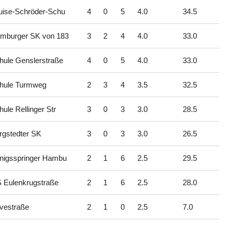
uise-Schröder-Schu
4
0
5
4.0
34.5
mburger SK von 183
3
2
4
4.0
33.0
hule Genslerstraße
4
0
5
4.0
33.0
hule Turmweg
2
3
4
3.5
32.5
ule Rellinger Str
3
0
3
3.0
28.5
rgstedter SK
3
0
3
3.0
26.5
nigsspringer Hambu
2
1
6
2.5
29.5
 Eulenkrugstraße
2
1
6
2.5
28.0
vestraße
2
1
0
2.5
7.0