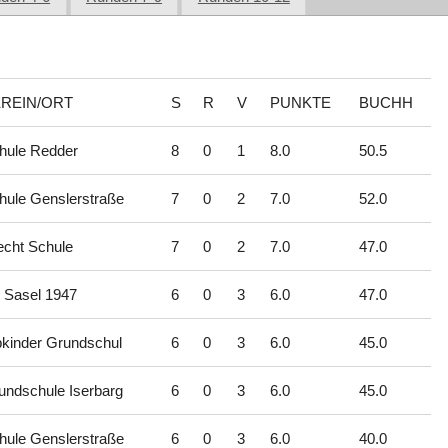
REIN/ORT
S
R
V
PUNKTE
BUCHH
hule Redder
8
0
1
8.0
50.5
hule Genslerstraße
7
0
2
7.0
52.0
echt Schule
7
0
2
7.0
47.0
 Sasel 1947
6
0
3
6.0
47.0
bkinder Grundschul
6
0
3
6.0
45.0
undschule Iserbarg
6
0
3
6.0
45.0
hule Genslerstraße
6
0
3
6.0
40.0