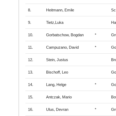
8.
Heitmann, Emile
Sc
9.
Tietz,Luka
Ha
10.
Gorbatschow, Bogdan
*
Gr
11.
Campuzano, David
*
Go
12.
Stein, Justus
Br
13.
Bischoff, Leo
Go
14.
Lang, Helge
*
Go
15.
Antczak, Mario
Bo
16.
Ulus, Devran
*
Gr