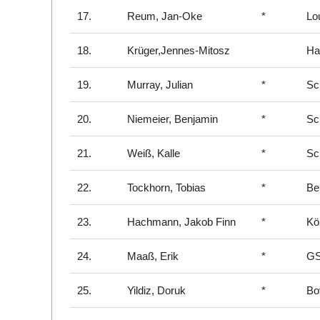
17.
Reum, Jan-Oke
*
Lo
18.
Krüger,Jennes-Mitosz
Ha
19.
Murray, Julian
*
Sc
20.
Niemeier, Benjamin
*
Sc
21.
Weiß, Kalle
*
Sch
22.
Tockhorn, Tobias
*
Be
23.
Hachmann, Jakob Finn
*
Kö
24.
Maaß, Erik
*
GS
25.
Yildiz, Doruk
*
Bo