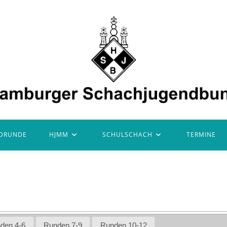
DRUNDE
HJMM
SCHULSCHACH
TERMINE
den 4-6
Runden 7-9
Runden 10-12