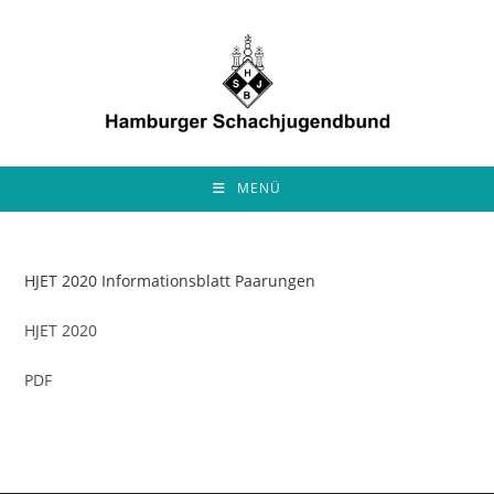
Zum
Inhalt
springen
MENÜ
HJET 2020 Informationsblatt Paarungen
HJET 2020
PDF