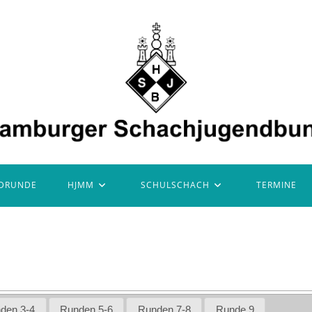
DRUNDE
HJMM
SCHULSCHACH
TERMINE
den 3-4
Runden 5-6
Runden 7-8
Runde 9