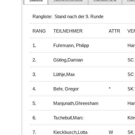
Rangliste: Stand nach der 9. Runde
RANG
TEILNEHMER
ATTR
VE
1.
Fuhrmann, Philipp
Ha
2.
Güting,Damian
SC 
3.
Lüthje,Max
SC 
4.
Behr, Gregor
*
SK
5.
Manjunath,Ghreesham
Ham
6.
Tschebull,Marc
Kön
7.
Kieckbusch,Lotta
W
SK 