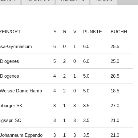
REIN/ORT
S
R
V
PUNKTE
BUCHH
nsa-Gymnasium
6
0
1
6.0
25.5
Diogenes
5
2
0
6.0
25.0
Diogenes
4
2
1
5.0
28.5
 Weisse Dame Hamb
4
2
0
5.0
18.5
burger SK
3
1
3
3.5
27.0
igsspr. SC
3
1
3
3.5
21.0
Johanneum Eppendo
3
1
3
3.5
21.0