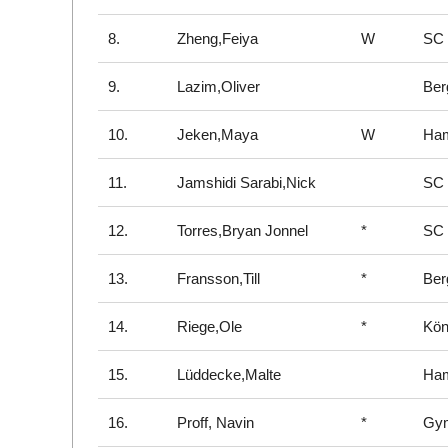
8.
Zheng,Feiya
W
SC 
9.
Lazim,Oliver
Ber
10.
Jeken,Maya
W
Ham
11.
Jamshidi Sarabi,Nick
SC 
12.
Torres,Bryan Jonnel
*
SC 
13.
Fransson,Till
*
Ber
14.
Riege,Ole
*
Kön
15.
Lüddecke,Malte
Ham
16.
Proff, Navin
*
Gym