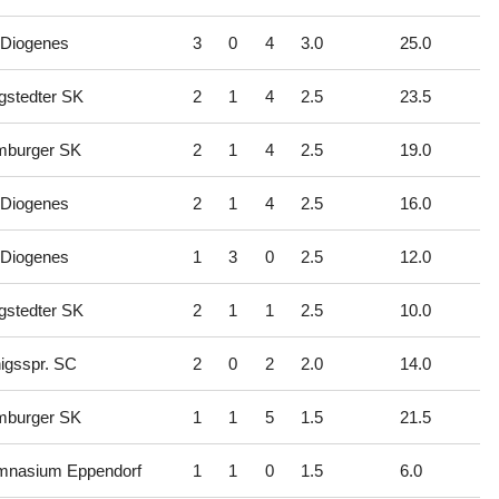
Diogenes
3
0
4
3.0
25.0
gstedter SK
2
1
4
2.5
23.5
burger SK
2
1
4
2.5
19.0
Diogenes
2
1
4
2.5
16.0
Diogenes
1
3
0
2.5
12.0
gstedter SK
2
1
1
2.5
10.0
igsspr. SC
2
0
2
2.0
14.0
burger SK
1
1
5
1.5
21.5
nasium Eppendorf
1
1
0
1.5
6.0