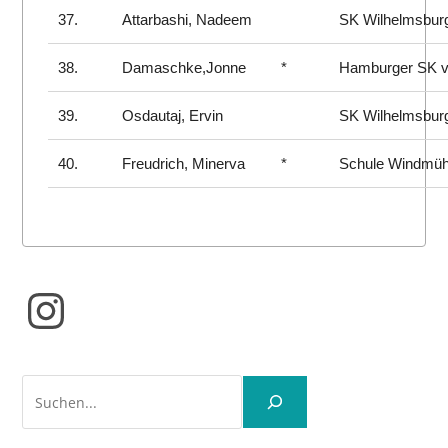
37.
Attarbashi, Nadeem
SK Wilhelmsbur
38.
Damaschke,Jonne
*
Hamburger SK v
39.
Osdautaj, Ervin
SK Wilhelmsbur
40.
Freudrich, Minerva
*
Schule Windmü
Instagram
Suchen