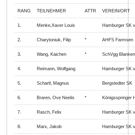
RANG
TEILNEHMER
ATTR
VEREIN/ORT
1.
Menke,Xaver Louis
Hamburger SK v
2.
Charytoniuk, Filip
*
AHFS Farmsen
3.
Wang, Kaichen
*
SchVgg Blanke
4.
Reimann, Wolfgang
Hamburger SK v
5.
Schartl, Magnus
Bergstedter SK
6.
Braren, Ove Neelis
*
Königsspringer
7.
Rasch, Felix
Hamburger SK v
8.
Marx, Jakob
Hamburger SK v