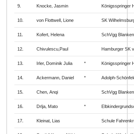
9.
Knocke, Jasmin
Königsspringer
10.
von Flottwell, Lione
SK Wilhelmsbur
11.
Kofert, Helena
SchVgg Blanke
12.
Chivulescu,Paul
Hamburger SK v
13.
Irler, Dominik Julia
*
Königsspringer
14.
Ackermann, Daniel
*
Adolph-Schönfel
15.
Chen, Anqi
SchVgg Blanke
16.
Drlja, Mato
*
Elbkindergrunds
17.
Kleinat, Lias
Schule Fahrenk