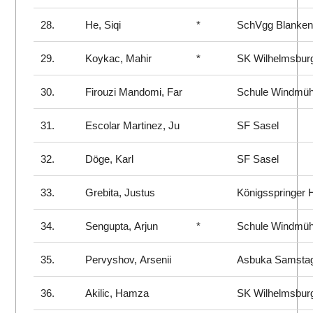
28.
He, Siqi
*
SchVgg Blanke
29.
Koykac, Mahir
*
SK Wilhelmsbur
30.
Firouzi Mandomi, Far
Schule Windmü
31.
Escolar Martinez, Ju
SF Sasel
32.
Döge, Karl
SF Sasel
33.
Grebita, Justus
Königsspringer
34.
Sengupta, Arjun
*
Schule Windmü
35.
Pervyshov, Arsenii
Asbuka Samsta
36.
Akilic, Hamza
SK Wilhelmsbur