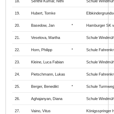
18.
Senthil Kumar, Nithi
Schule Windmü
19.
Hubert, Tomke
Elbkindergrunds
20.
Basedow, Jan
*
Hamburger SK v
21.
Veselova, Martha
Schule Windmü
22.
Horn, Philipp
*
Schule Fahrenk
23.
Kleine, Luca Fabian
Schule Windmü
24.
Pietschmann, Lukas
Schule Fahrenk
25.
Berger, Benedikt
*
Schule Turmwe
26.
Aghajanyan, Diana
Schule Windmü
27.
Vaino, Vitus
Königsspringer