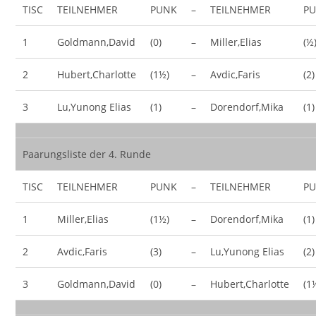
TISC
TEILNEHMER
PUNK
–
TEILNEHMER
P
1
Goldmann,David
(0)
–
Miller,Elias
(½
2
Hubert,Charlotte
(1½)
–
Avdic,Faris
(2)
3
Lu,Yunong Elias
(1)
–
Dorendorf,Mika
(1)
Paarungsliste der 4. Runde
TISC
TEILNEHMER
PUNK
–
TEILNEHMER
P
1
Miller,Elias
(1½)
–
Dorendorf,Mika
(1)
2
Avdic,Faris
(3)
–
Lu,Yunong Elias
(2)
3
Goldmann,David
(0)
–
Hubert,Charlotte
(1