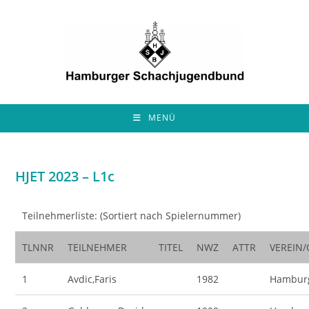
Zum
Inhalt
springen
MENÜ
HJET 2023 – L1c
Teilnehmerliste: (Sortiert nach Spielernummer)
TLNNR
TEILNEHMER
TITEL
NWZ
ATTR
VEREIN
1
Avdic,Faris
1982
Hambur