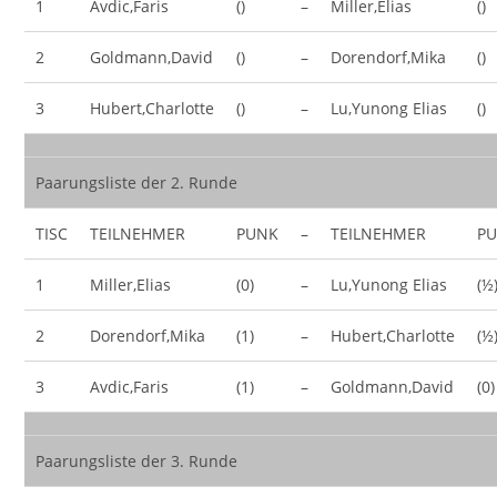
1
Avdic,Faris
()
–
Miller,Elias
()
2
Goldmann,David
()
–
Dorendorf,Mika
()
3
Hubert,Charlotte
()
–
Lu,Yunong Elias
()
Paarungsliste der 2. Runde
TISC
TEILNEHMER
PUNK
–
TEILNEHMER
P
1
Miller,Elias
(0)
–
Lu,Yunong Elias
(½
2
Dorendorf,Mika
(1)
–
Hubert,Charlotte
(½
3
Avdic,Faris
(1)
–
Goldmann,David
(0)
Paarungsliste der 3. Runde