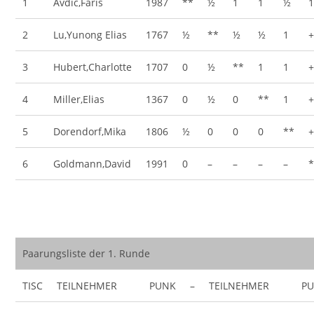
1
Avdic,Faris
1987
**
½
1
1
½
2
Lu,Yunong Elias
1767
½
**
½
½
1
3
Hubert,Charlotte
1707
0
½
**
1
1
4
Miller,Elias
1367
0
½
0
**
1
5
Dorendorf,Mika
1806
½
0
0
0
**
6
Goldmann,David
1991
0
–
–
–
–
Paarungsliste der 1. Runde
TISC
TEILNEHMER
PUNK
–
TEILNEHMER
P