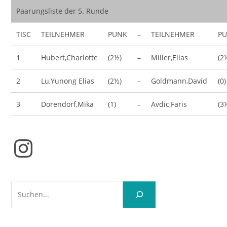
Paarungsliste der 5. Runde
TISC
TEILNEHMER
PUNK
–
TEILNEHMER
P
1
Hubert,Charlotte
(2½)
–
Miller,Elias
(2
2
Lu,Yunong Elias
(2½)
–
Goldmann,David
(0)
3
Dorendorf,Mika
(1)
–
Avdic,Faris
(3
Instagram
Suchen