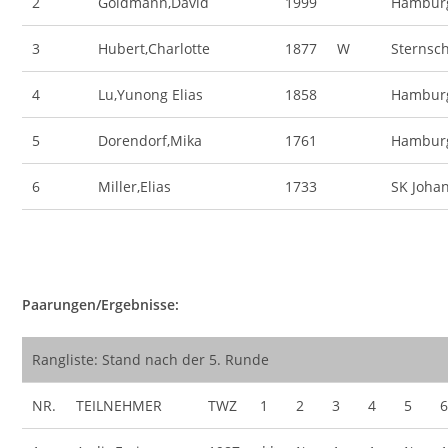
2
Goldmann,David
1999
Hambur
3
Hubert,Charlotte
1877
W
Sternsc
4
Lu,Yunong Elias
1858
Hambur
5
Dorendorf,Mika
1761
Hambur
6
Miller,Elias
1733
SK Joh
Paarungen/Ergebnisse:
Rangliste: Stand nach der 5. Runde
NR.
TEILNEHMER
TWZ
1
2
3
4
5