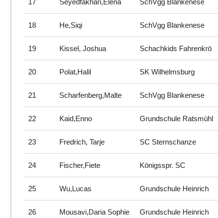
17
Seyedfakhari,Elena
SchVgg Blankenese
18
He,Siqi
SchVgg Blankenese
19
Kissel, Joshua
Schachkids Fahrenkrö
20
Polat,Halil
SK Wilhelmsburg
21
Scharfenberg,Malte
SchVgg Blankenese
22
Kaid,Enno
Grundschule Ratsmühl
23
Fredrich, Tarje
SC Sternschanze
24
Fischer,Fiete
Königsspr. SC
25
Wu,Lucas
Grundschule Heinrich
26
Mousavi,Daria Sophie
Grundschule Heinrich