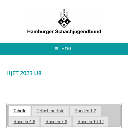
Zum
Inhalt
springen
MENÜ
HJET 2023 U8
Tabelle
Teilnehmerliste
Runden 1-3
Runden 4-6
Runden 7-9
Runden 10-12