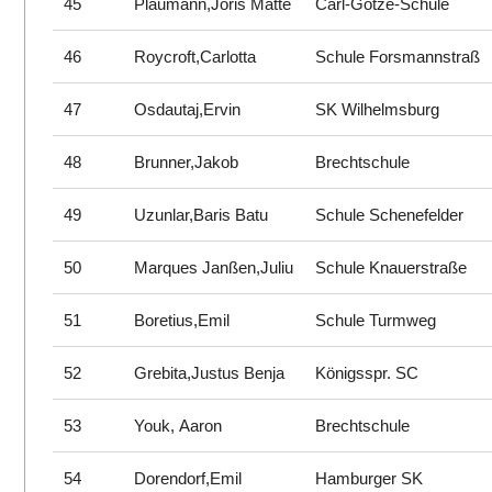
45
Plaumann,Joris Matte
Carl-Götze-Schule
46
Roycroft,Carlotta
Schule Forsmannstraß
47
Osdautaj,Ervin
SK Wilhelmsburg
48
Brunner,Jakob
Brechtschule
49
Uzunlar,Baris Batu
Schule Schenefelder
50
Marques Janßen,Juliu
Schule Knauerstraße
51
Boretius,Emil
Schule Turmweg
52
Grebita,Justus Benja
Königsspr. SC
53
Youk, Aaron
Brechtschule
54
Dorendorf,Emil
Hamburger SK