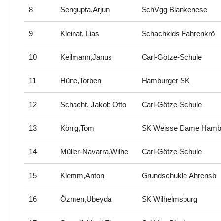
8
Sengupta,Arjun
SchVgg Blankenese
9
Kleinat, Lias
Schachkids Fahrenkrö
10
Keilmann,Janus
Carl-Götze-Schule
11
Hüne,Torben
Hamburger SK
12
Schacht, Jakob Otto
Carl-Götze-Schule
13
König,Tom
SK Weisse Dame Hamb
14
Müller-Navarra,Wilhe
Carl-Götze-Schule
15
Klemm,Anton
Grundschukle Ahrensb
16
Özmen,Ubeyda
SK Wilhelmsburg