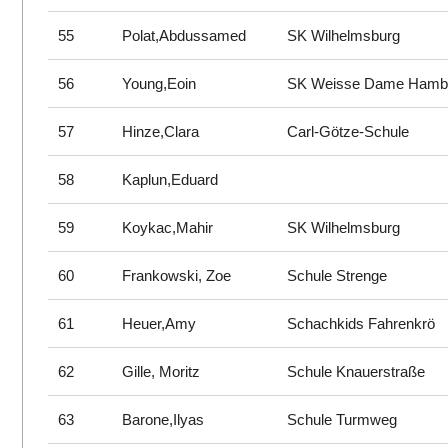
55
Polat,Abdussamed
SK Wilhelmsburg
56
Young,Eoin
SK Weisse Dame Hamb
57
Hinze,Clara
Carl-Götze-Schule
58
Kaplun,Eduard
59
Koykac,Mahir
SK Wilhelmsburg
60
Frankowski, Zoe
Schule Strenge
61
Heuer,Amy
Schachkids Fahrenkrö
62
Gille, Moritz
Schule Knauerstraße
63
Barone,Ilyas
Schule Turmweg