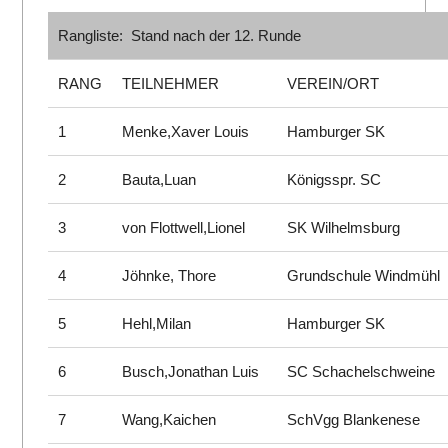
Rangliste: Stand nach der 12. Runde
RANG
TEILNEHMER
VEREIN/ORT
1
Menke,Xaver Louis
Hamburger SK
2
Bauta,Luan
Königsspr. SC
3
von Flottwell,Lionel
SK Wilhelmsburg
4
Jöhnke, Thore
Grundschule Windmühl
5
Hehl,Milan
Hamburger SK
6
Busch,Jonathan Luis
SC Schachelschweine
7
Wang,Kaichen
SchVgg Blankenese