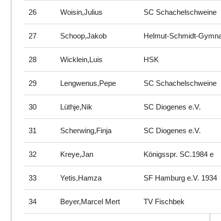
26
Woisin,Julius
SC Schachelschweine
27
Schoop,Jakob
Helmut-Schmidt-Gymn
28
Wicklein,Luis
HSK
29
Lengwenus,Pepe
SC Schachelschweine
30
Lüthje,Nik
SC Diogenes e.V.
31
Scherwing,Finja
SC Diogenes e.V.
32
Kreye,Jan
Königsspr. SC.1984 e
33
Yetis,Hamza
SF Hamburg e.V. 1934
34
Beyer,Marcel Mert
TV Fischbek