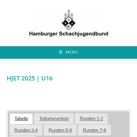
Zum
Inhalt
springen
MENÜ
HJET 2025 | U16
Tabelle
Teilnehmerliste
Runden 1-2
Runden 3-4
Runden 5-6
Runden 7-8