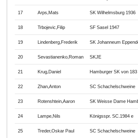
17
Arps,Mats
SK Wilhelmsburg 1936
18
Trbojevic,Filip
SF Sasel 1947
19
Lindenberg,Frederik
SK Johanneum Eppend
20
Sevastianenko,Roman
SKJE
21
Krug,Daniel
Hamburger SK von 183
22
Zhan,Anton
SC Schachelschweine
23
Rotenshtein,Aaron
SK Weisse Dame Ham
24
Lampe,Nils
Königsspr. SC.1984 e
25
Treder,Oskar Paul
SC Schachelschweine