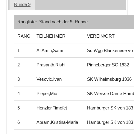
Runde 9
Rangliste: Stand nach der 9. Runde
RANG
TEILNEHMER
VEREIN/ORT
1
Al Amin,Sami
SchVgg Blankenese vo
2
Prasanth,Rishi
Pinneberger SC 1932
3
Vesovic,Ivan
SK Wilhelmsburg 1936
4
Pieper,Mio
SK Weisse Dame Ham
5
Henzler,Timofej
Hamburger SK von 183
6
Abram,Kristina-Maria
Hamburger SK von 183