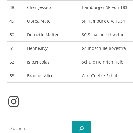
48
Chen,Jessica
Hamburger SK von 183
49
Oprea,Matei
SF Hamburg e.V. 1934
50
Dornette,Matteo
SC Schachelschweine
51
Henne,Ilvy
Grundschule Bovestra
52
Isip,Nicolas
Schule Heinrich Helb
53
Braeuer,Alice
Carl-Goetze-Schule
Instagram
Suchen