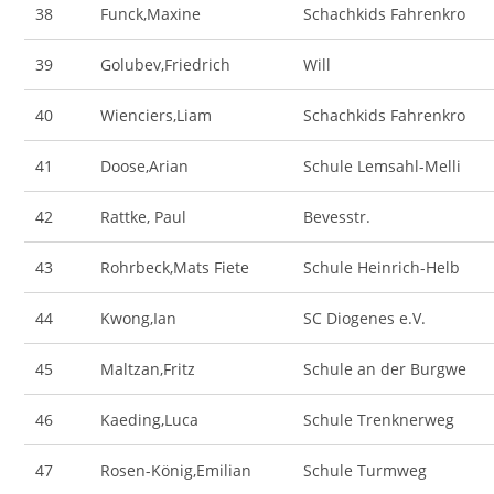
38
Funck,Maxine
Schachkids Fahrenkro
39
Golubev,Friedrich
Will
40
Wienciers,Liam
Schachkids Fahrenkro
41
Doose,Arian
Schule Lemsahl-Melli
42
Rattke, Paul
Bevesstr.
43
Rohrbeck,Mats Fiete
Schule Heinrich-Helb
44
Kwong,Ian
SC Diogenes e.V.
45
Maltzan,Fritz
Schule an der Burgwe
46
Kaeding,Luca
Schule Trenknerweg
47
Rosen-König,Emilian
Schule Turmweg