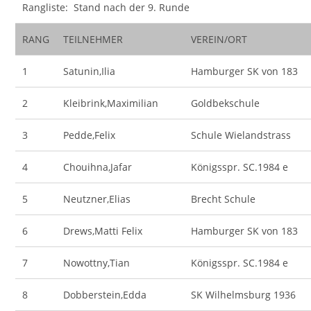
Rangliste: Stand nach der 9. Runde
RANG
TEILNEHMER
VEREIN/ORT
1
Satunin,Ilia
Hamburger SK von 183
2
Kleibrink,Maximilian
Goldbekschule
3
Pedde,Felix
Schule Wielandstrass
4
Chouihna,Jafar
Königsspr. SC.1984 e
5
Neutzner,Elias
Brecht Schule
6
Drews,Matti Felix
Hamburger SK von 183
7
Nowottny,Tian
Königsspr. SC.1984 e
8
Dobberstein,Edda
SK Wilhelmsburg 1936