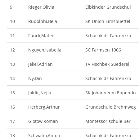
9
Rieger,Olivia
Elbkinder Grundschul
10
Rudolphi,Bela
SK Union Eimsbuettel
11
Funck,Mateo
Schachkids Fahrenkro
12
Nguyen,Isabella
SC Farmsen 1966
13
Jekel,Adrian
TV Fischbek Suederel
14
Ny,Din
Schachkids Fahrenkro
15
Joldic,Nejla
SK Johanneum Eppendo
16
Herberg,Arthur
Grundschule Brehmweg
17
Glotow,Roman
Montessorischule Ber
18
Schwalm,Anton
Schachkids Fahrenkro