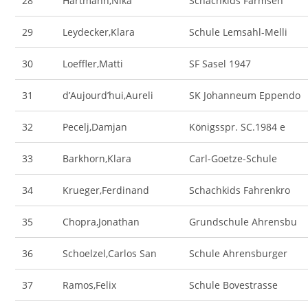
28
Hartmann,Nika
Schachkids Farmsen
29
Leydecker,Klara
Schule Lemsahl-Melli
30
Loeffler,Matti
SF Sasel 1947
31
d’Aujourd’hui,Aureli
SK Johanneum Eppendo
32
Pecelj,Damjan
Königsspr. SC.1984 e
33
Barkhorn,Klara
Carl-Goetze-Schule
34
Krueger,Ferdinand
Schachkids Fahrenkro
35
Chopra,Jonathan
Grundschule Ahrensbu
36
Schoelzel,Carlos San
Schule Ahrensburger
37
Ramos,Felix
Schule Bovestrasse