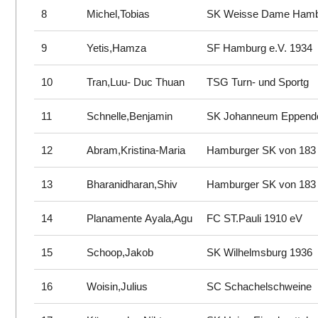
8
Michel,Tobias
SK Weisse Dame Ham
9
Yetis,Hamza
SF Hamburg e.V. 1934
10
Tran,Luu- Duc Thuan
TSG Turn- und Sportg
11
Schnelle,Benjamin
SK Johanneum Eppend
12
Abram,Kristina-Maria
Hamburger SK von 183
13
Bharanidharan,Shiv
Hamburger SK von 183
14
Planamente Ayala,Agu
FC ST.Pauli 1910 eV
15
Schoop,Jakob
SK Wilhelmsburg 1936
16
Woisin,Julius
SC Schachelschweine