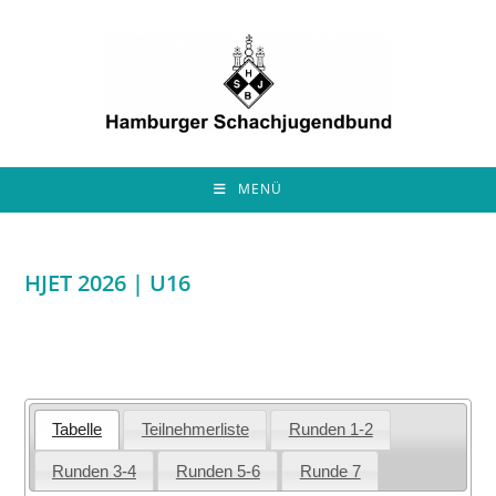
Zum
Inhalt
springen
MENÜ
HJET 2026 | U16
Tabelle
Teilnehmerliste
Runden 1-2
Runden 3-4
Runden 5-6
Runde 7