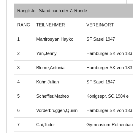
Rangliste: Stand nach der 7. Runde
RANG
TEILNEHMER
VEREIN/ORT
1
Martirosyan,Hayko
SF Sasel 1947
2
Yan,Jenny
Hamburger SK von 183
3
Blome,Antonia
Hamburger SK von 183
4
Kühn,Julian
SF Sasel 1947
5
Scheffler,Matheo
Königsspr. SC.1984 e
6
Vorderbrüggen,Quinn
Hamburger SK von 183
7
Cai,Tudor
Gymnasium Rothenba