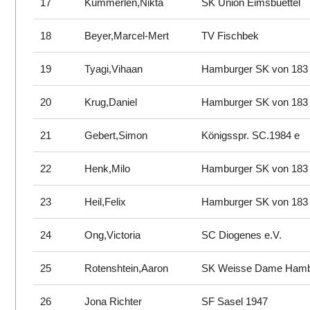
17
Kümmerlen,Nikta
SK Union Eimsbuettel
18
Beyer,Marcel-Mert
TV Fischbek
19
Tyagi,Vihaan
Hamburger SK von 183
20
Krug,Daniel
Hamburger SK von 183
21
Gebert,Simon
Königsspr. SC.1984 e
22
Henk,Milo
Hamburger SK von 183
23
Heil,Felix
Hamburger SK von 183
24
Ong,Victoria
SC Diogenes e.V.
25
Rotenshtein,Aaron
SK Weisse Dame Ham
26
Jona Richter
SF Sasel 1947