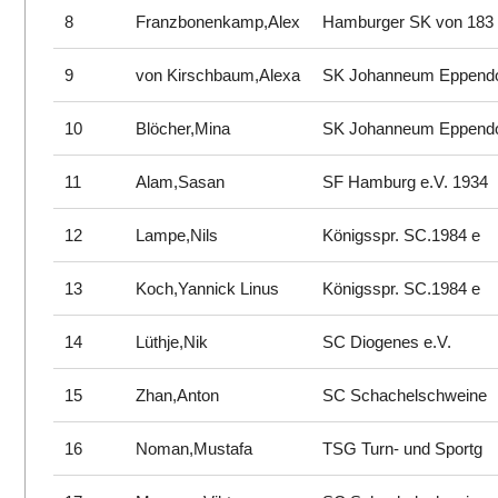
8
Franzbonenkamp,Alex
Hamburger SK von 183
9
von Kirschbaum,Alexa
SK Johanneum Eppend
10
Blöcher,Mina
SK Johanneum Eppend
11
Alam,Sasan
SF Hamburg e.V. 1934
12
Lampe,Nils
Königsspr. SC.1984 e
13
Koch,Yannick Linus
Königsspr. SC.1984 e
14
Lüthje,Nik
SC Diogenes e.V.
15
Zhan,Anton
SC Schachelschweine
16
Noman,Mustafa
TSG Turn- und Sportg