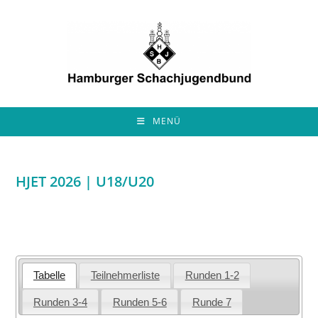
Zum
Inhalt
springen
MENÜ
HJET 2026 | U18/U20
Tabelle
Teilnehmerliste
Runden 1-2
Runden 3-4
Runden 5-6
Runde 7