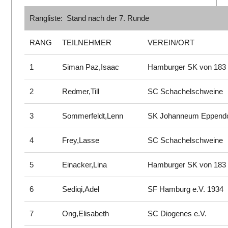
Rangliste: Stand nach der 7. Runde
RANG
TEILNEHMER
VEREIN/ORT
1
Siman Paz,Isaac
Hamburger SK von 183
2
Redmer,Till
SC Schachelschweine
3
Sommerfeldt,Lenn
SK Johanneum Eppend
4
Frey,Lasse
SC Schachelschweine
5
Einacker,Lina
Hamburger SK von 183
6
Sediqi,Adel
SF Hamburg e.V. 1934
7
Ong,Elisabeth
SC Diogenes e.V.