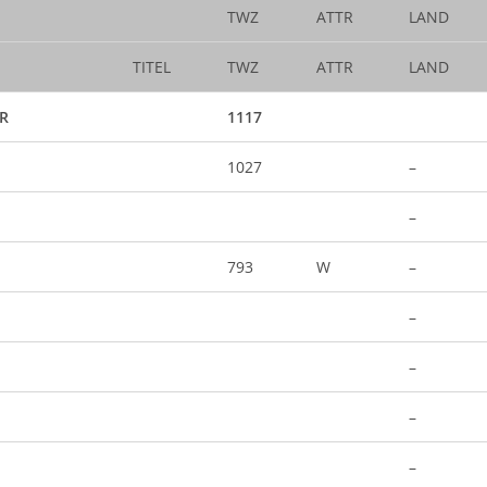
TWZ
ATTR
LAND
TITEL
TWZ
ATTR
LAND
R
1117
1027
–
–
793
W
–
–
–
–
–