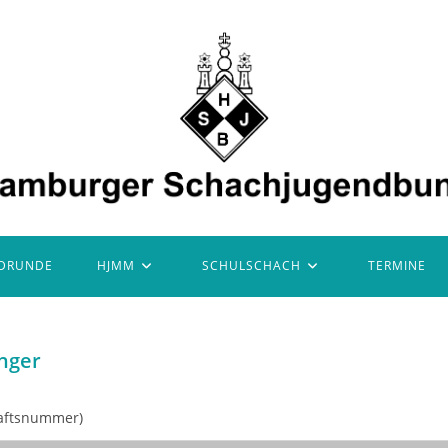
DRUNDE
HJMM
SCHULSCHACH
TERMINE
inger
haftsnummer)