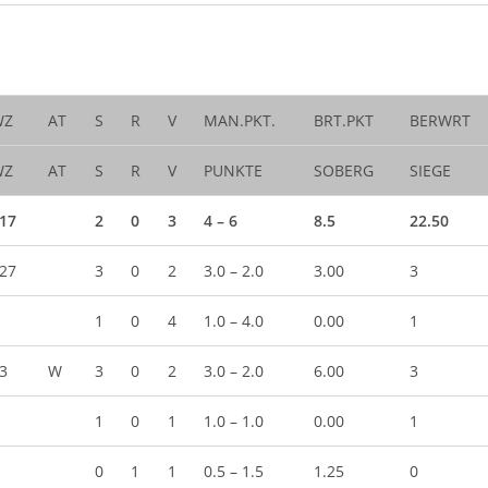
WZ
AT
S
R
V
MAN.PKT.
BRT.PKT
BERWRT
WZ
AT
S
R
V
PUNKTE
SOBERG
SIEGE
17
2
0
3
4 – 6
8.5
22.50
27
3
0
2
3.0 – 2.0
3.00
3
1
0
4
1.0 – 4.0
0.00
1
3
W
3
0
2
3.0 – 2.0
6.00
3
1
0
1
1.0 – 1.0
0.00
1
0
1
1
0.5 – 1.5
1.25
0