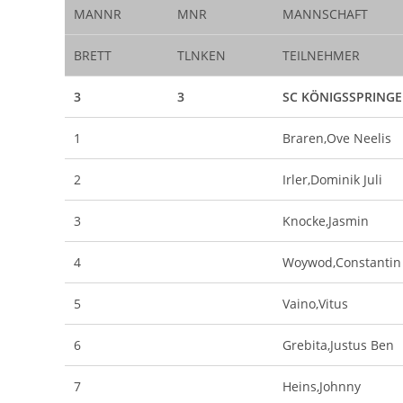
MANNR
MNR
MANNSCHAFT
BRETT
TLNKEN
TEILNEHMER
3
3
SC KÖNIGSSPRINGE
1
Braren,Ove Neelis
2
Irler,Dominik Juli
3
Knocke,Jasmin
4
Woywod,Constantin
5
Vaino,Vitus
6
Grebita,Justus Ben
7
Heins,Johnny