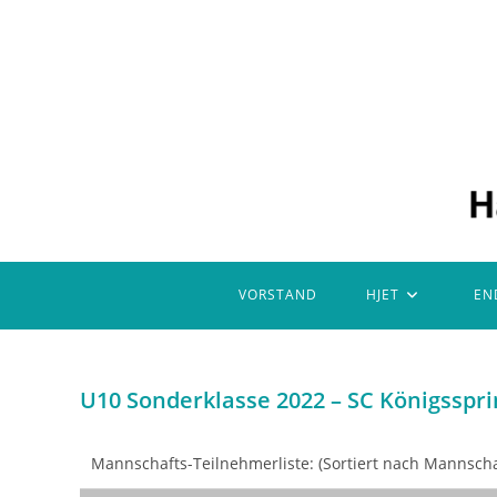
Zum
Inhalt
springen
VORSTAND
HJET
EN
U10 Sonderklasse 2022 – SC Königsspr
Mannschafts-Teilnehmerliste: (Sortiert nach Mannsc