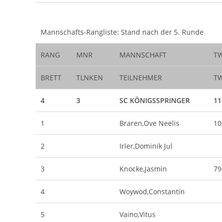
Mannschafts-Rangliste: Stand nach der 5. Runde
RANG
MNR
MANNSCHAFT
T
BRETT
TLNKEN
TEILNEHMER
T
4
3
SC KÖNIGSSPRINGER
11
1
Braren,Ove Neelis
10
2
Irler,Dominik Jul
3
Knocke,Jasmin
79
4
Woywod,Constantin
5
Vaino,Vitus