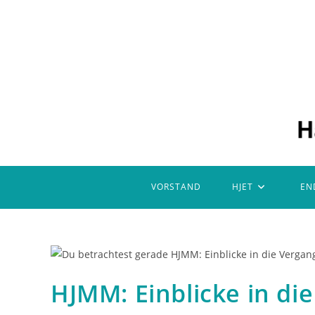
Zum
Inhalt
springen
VORSTAND
HJET
EN
HJMM: Einblicke in di