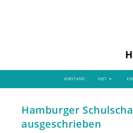
Zum
Inhalt
springen
VORSTAND
HJET
EN
Hamburger Schulscha
ausgeschrieben