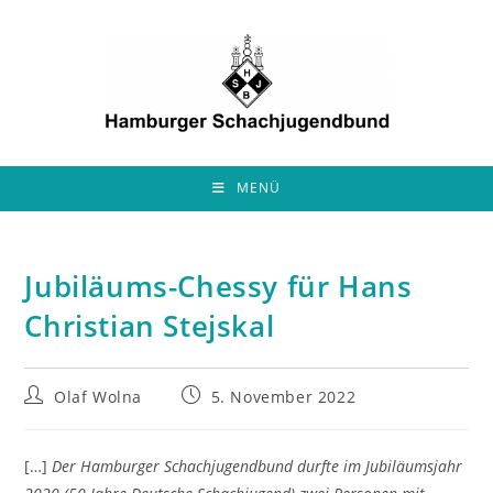
Zum
Inhalt
springen
MENÜ
Jubiläums-Chessy für Hans
Christian Stejskal
Beitrags-
Beitrag
Olaf Wolna
5. November 2022
Autor:
veröffentlicht:
[…]
Der Hamburger Schachjugendbund durfte im Jubiläumsjahr