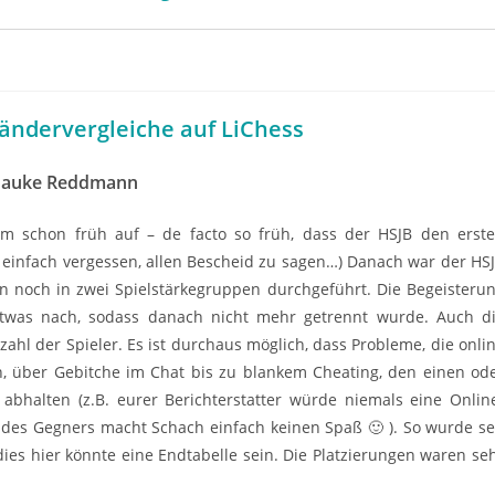
ländervergleiche auf LiChess
auke Reddmann
am schon früh auf
– de facto so früh, dass der HSJB den erst
n einfach vergessen, allen Bescheid zu sagen…) Danach war der HS
n noch in zwei Spielstärkegruppen durchgeführt. Die Begeisteru
 etwas nach, sodass danach nicht mehr getrennt wurde. Auch d
hl der Spieler. Es ist durchaus möglich, dass Probleme, die onli
en, über Gebitche im Chat bis zu blankem Cheating, den einen od
bhalten (z.B. eurer Berichterstatter würde niemals eine Onlin
n des Gegners macht Schach einfach keinen Spaß 🙂 ). So wurde se
es hier könnte eine Endtabelle sein. Die Platzierungen waren se