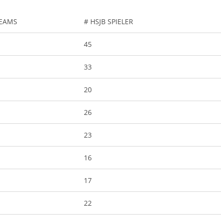
TEAMS
# HSJB SPIELER
45
33
20
26
23
16
17
22