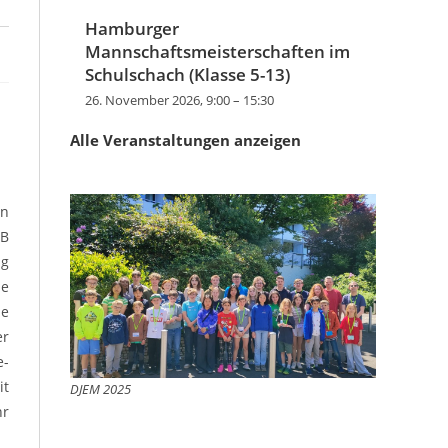
Hamburger
Mannschaftsmeisterschaften im
Schulschach (Klasse 5-13)
26. November 2026, 9:00
–
15:30
Alle Veranstaltungen anzeigen
en
JB
ng
ie
ne
er
e-
it
DJEM 2025
hr