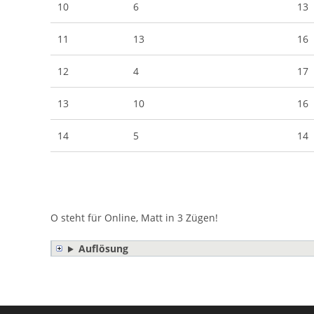
10
6
13
11
13
16
12
4
17
13
10
16
14
5
14
O steht für Online, Matt in 3 Zügen!
Auflösung