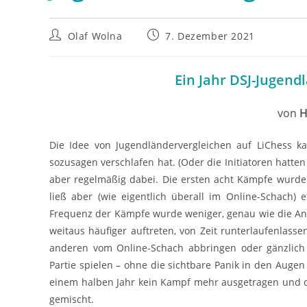
Beitrags-
Beitrag
Olaf Wolna
7. Dezember 2021
Autor:
veröffentlicht:
Ein Jahr DSJ-Jugend
von
H
Die Idee von Jugendländervergleichen auf LiChess k
sozusagen verschlafen hat. (Oder die Initiatoren hatte
aber regelmäßig dabei. Die ersten acht Kämpfe wurde
ließ aber (wie eigentlich überall im Online-Schach)
Frequenz der Kämpfe wurde weniger, genau wie die Anza
weitaus häufiger auftreten, von Zeit runterlaufenlass
anderen vom Online-Schach abbringen oder gänzlich a
Partie spielen – ohne die sichtbare Panik in den Auge
einem halben Jahr kein Kampf mehr ausgetragen und di
gemischt.