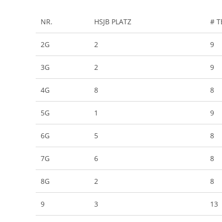
NR.
HSJB PLATZ
# 
2G
2
9
3G
2
9
4G
8
8
5G
1
9
6G
5
8
7G
6
8
8G
2
8
9
3
13