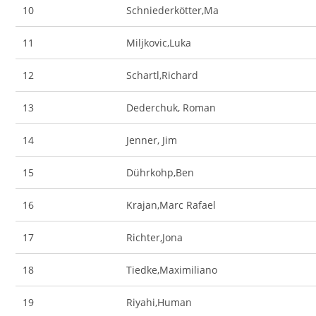
10
Schniederkötter,Ma
11
Miljkovic,Luka
12
Schartl,Richard
13
Dederchuk, Roman
14
Jenner, Jim
15
Dührkohp,Ben
16
Krajan,Marc Rafael
17
Richter,Jona
18
Tiedke,Maximiliano
19
Riyahi,Human