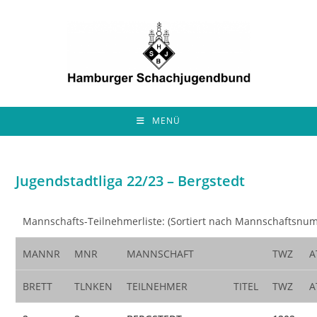
Zum
Inhalt
springen
MENÜ
Jugendstadtliga 22/23 – Bergstedt
Mannschafts-Teilnehmerliste: (Sortiert nach Mannschaftsnu
MANNR
MNR
MANNSCHAFT
TWZ
A
BRETT
TLNKEN
TEILNEHMER
TITEL
TWZ
A