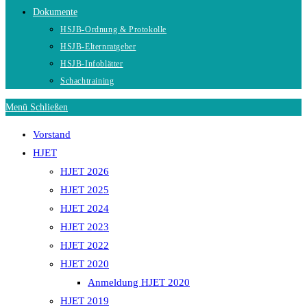
Dokumente
HSJB-Ordnung & Protokolle
HSJB-Elternratgeber
HSJB-Infoblätter
Schachtraining
Menü
Schließen
Vorstand
HJET
HJET 2026
HJET 2025
HJET 2024
HJET 2023
HJET 2022
HJET 2020
Anmeldung HJET 2020
HJET 2019