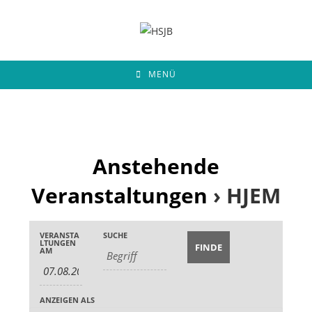
Zum
Inhalt
springen
MENÜ
Anstehende
Veranstaltungen
› HJEM
V
V
VERANSTA
SUCHE
V
e
LTUNGEN
e
AM
e
r
r
r
a
a
a
n
ANZEIGEN ALS
n
n