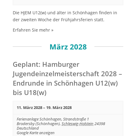
n
N
Die HJEM U12(w) und älter in Schönhagen finden in
d
a
der zweiten Woche der Frühjahrsferien statt.
v
A
i
Erfahren Sie mehr »
n
g
s
a
März 2028
i
t
c
i
Geplant: Hamburger
h
o
Jugendeinzelmeisterschaft 2028 –
t
n
Endrunde in Schönhagen U12(w)
e
n
bis U18(w)
,
N
11. März 2028
–
19. März 2028
a
Ferienanlage Schönhagen,
Strandstraße 1
Brodersby (Schönhagen)
,
Schleswig-Holstein
24398
v
Deutschland
i
Google Karte anzeigen