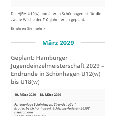
g
a
Die HJEM U12(w) und älter in Schönhagen ist für die
t
zweite Woche der Frühjahrsferien geplant.
i
Erfahren Sie mehr »
o
n
März 2029
Geplant: Hamburger
Jugendeinzelmeisterschaft 2029 –
Endrunde in Schönhagen U12(w)
bis U18(w)
10. März 2029
–
18. März 2029
Ferienanlage Schönhagen,
Strandstraße 1
Brodersby (Schönhagen)
,
Schleswig-Holstein
24398
Deutschland
Google Karte anzeigen