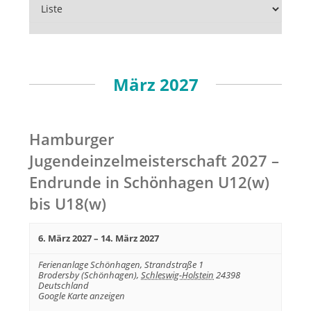
s
s
s
t
t
t
a
a
a
l
l
l
t
März 2027
t
u
t
u
n
u
n
g
n
g
Hamburger
e
g
A
Jugendeinzelmeisterschaft 2027 –
n
e
n
S
Endrunde in Schönhagen U12(w)
s
n
u
bis U18(w)
i
S
c
c
u
h
h
6. März 2027
–
14. März 2027
e
c
t
h
Ferienanlage Schönhagen,
Strandstraße 1
e
Brodersby (Schönhagen)
,
Schleswig-Holstein
24398
e
Deutschland
n
Google Karte anzeigen
u
-