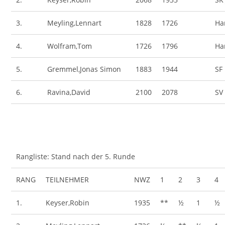
3.
Meyling,Lennart
1828
1726
Ha
4.
Wolfram,Tom
1726
1796
Ha
5.
Gremmel,Jonas Simon
1883
1944
SF
6.
Ravina,David
2100
2078
SV
Rangliste: Stand nach der 5. Runde
RANG
TEILNEHMER
NWZ
1
2
3
4
1.
Keyser,Robin
1935
**
½
1
½