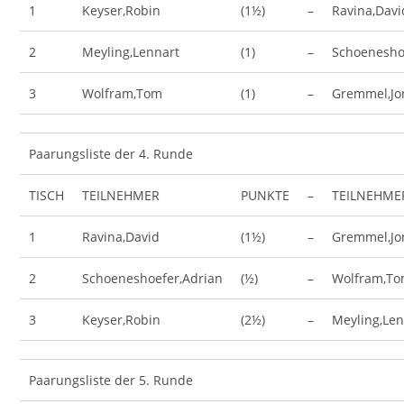
1
Keyser,Robin
(1½)
–
Ravina,Davi
2
Meyling,Lennart
(1)
–
Schoenesho
3
Wolfram,Tom
(1)
–
Gremmel,Jo
Paarungsliste der 4. Runde
TISCH
TEILNEHMER
PUNKTE
–
TEILNEHME
1
Ravina,David
(1½)
–
Gremmel,Jo
2
Schoeneshoefer,Adrian
(½)
–
Wolfram,T
3
Keyser,Robin
(2½)
–
Meyling,Len
Paarungsliste der 5. Runde