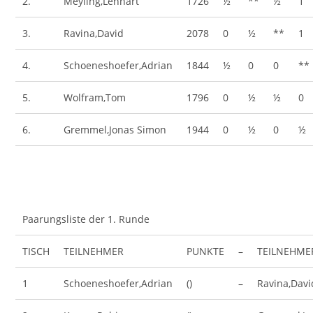
2.
Meyling,Lennart
1726
½
**
½
1
3.
Ravina,David
2078
0
½
**
1
4.
Schoeneshoefer,Adrian
1844
½
0
0
**
5.
Wolfram,Tom
1796
0
½
½
0
6.
Gremmel,Jonas Simon
1944
0
½
0
½
Paarungsliste der 1. Runde
TISCH
TEILNEHMER
PUNKTE
–
TEILNEHME
1
Schoeneshoefer,Adrian
()
–
Ravina,Davi