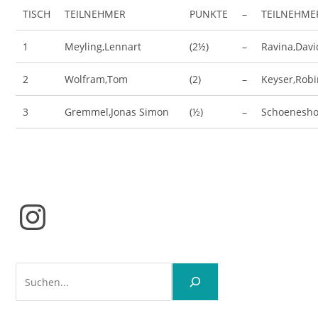
TISCH
TEILNEHMER
PUNKTE
–
TEILNEHME
1
Meyling,Lennart
(2½)
–
Ravina,Davi
2
Wolfram,Tom
(2)
–
Keyser,Rob
3
Gremmel,Jonas Simon
(½)
–
Schoenesho
Instagram
Suchen