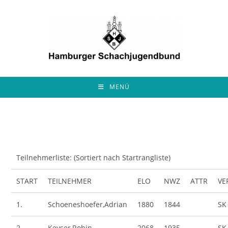
Zum
Inhalt
springen
MENÜ
Teilnehmerliste: (Sortiert nach Startrangliste)
START
TEILNEHMER
ELO
NWZ
ATTR
VE
1.
Schoeneshoefer,Adrian
1880
1844
SK
2.
Keyser,Robin
2068
1935
SK