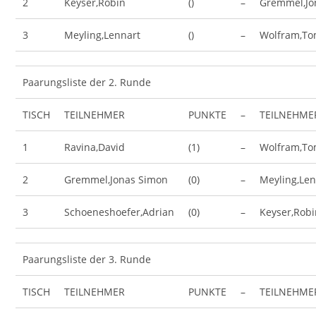
2
Keyser,Robin
()
–
Gremmel,Jo
3
Meyling,Lennart
()
–
Wolfram,T
Paarungsliste der 2. Runde
TISCH
TEILNEHMER
PUNKTE
–
TEILNEHME
1
Ravina,David
(1)
–
Wolfram,T
2
Gremmel,Jonas Simon
(0)
–
Meyling,Len
3
Schoeneshoefer,Adrian
(0)
–
Keyser,Rob
Paarungsliste der 3. Runde
TISCH
TEILNEHMER
PUNKTE
–
TEILNEHME