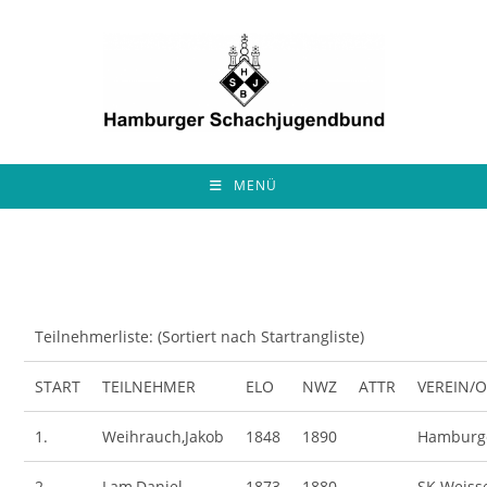
Zum
Inhalt
springen
MENÜ
Teilnehmerliste: (Sortiert nach Startrangliste)
START
TEILNEHMER
ELO
NWZ
ATTR
VEREIN/
1.
Weihrauch,Jakob
1848
1890
Hamburge
2.
Lam,Daniel
1873
1880
SK Weis