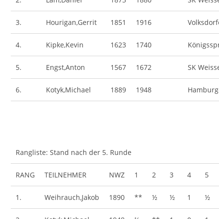
3.
Hourigan,Gerrit
1851
1916
Volksdorf
4.
Kipke,Kevin
1623
1740
Königsspr
5.
Engst,Anton
1567
1672
SK Weis
6.
Kotyk,Michael
1889
1948
Hamburge
Rangliste: Stand nach der 5. Runde
RANG
TEILNEHMER
NWZ
1
2
3
4
5
1.
Weihrauch,Jakob
1890
**
½
½
1
½