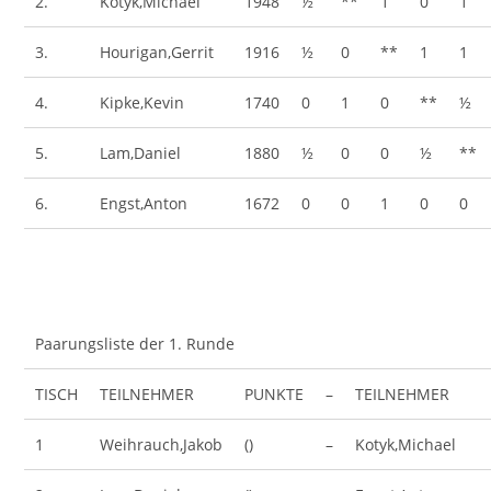
2.
Kotyk,Michael
1948
½
**
1
0
1
3.
Hourigan,Gerrit
1916
½
0
**
1
1
4.
Kipke,Kevin
1740
0
1
0
**
½
5.
Lam,Daniel
1880
½
0
0
½
**
6.
Engst,Anton
1672
0
0
1
0
0
Paarungsliste der 1. Runde
TISCH
TEILNEHMER
PUNKTE
–
TEILNEHMER
1
Weihrauch,Jakob
()
–
Kotyk,Michael