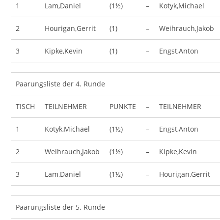
1
Lam,Daniel
(1½)
–
Kotyk,Michael
2
Hourigan,Gerrit
(1)
–
Weihrauch,Jakob
3
Kipke,Kevin
(1)
–
Engst,Anton
Paarungsliste der 4. Runde
TISCH
TEILNEHMER
PUNKTE
–
TEILNEHMER
1
Kotyk,Michael
(1½)
–
Engst,Anton
2
Weihrauch,Jakob
(1½)
–
Kipke,Kevin
3
Lam,Daniel
(1½)
–
Hourigan,Gerrit
Paarungsliste der 5. Runde