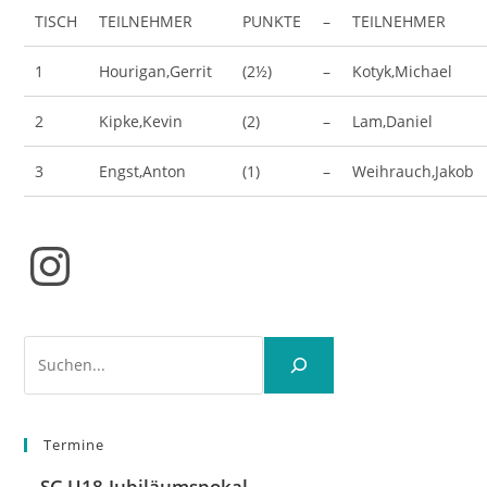
TISCH
TEILNEHMER
PUNKTE
–
TEILNEHMER
1
Hourigan,Gerrit
(2½)
–
Kotyk,Michael
2
Kipke,Kevin
(2)
–
Lam,Daniel
3
Engst,Anton
(1)
–
Weihrauch,Jakob
Instagram
Suchen
Termine
SG U18-Jubiläumspokal