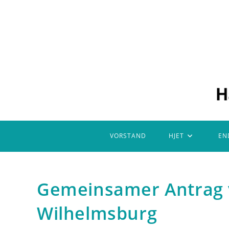
Zum
Inhalt
springen
VORSTAND
HJET
EN
Gemeinsamer Antrag 
Wilhelmsburg