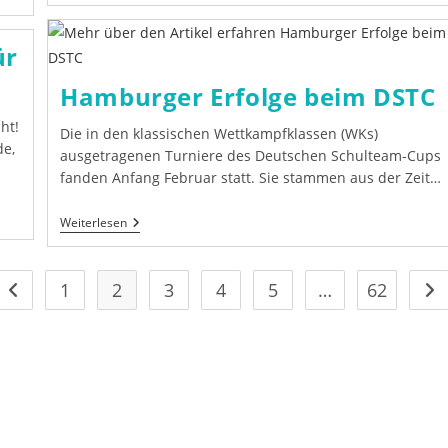
U8/w-
U10/w
|
ür
Ausschreibung
Hamburger Erfolge beim DSTC
ht!
Die in den klassischen Wettkampfklassen (WKs)
de,
ausgetragenen Turniere des Deutschen Schulteam-Cups
fanden Anfang Februar statt. Sie stammen aus der Zeit…
Hamburger
Weiterlesen
Erfolge
Beim
DSTC
1
2
3
4
5
…
62
Gehe zur vorherigen Seite
Geh