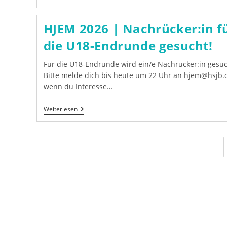
Schach-
Tag
2026
HJEM 2026 | Nachrücker:in f
Ausgeschrieben
die U18-Endrunde gesucht!
Für die U18-Endrunde wird ein/e Nachrücker:in gesuc
Bitte melde dich bis heute um 22 Uhr an hjem@hsjb.
wenn du Interesse…
HJEM
Weiterlesen
2026
|
Nachrücker:in
Für
Die
U18-
Endrunde
Gesucht!