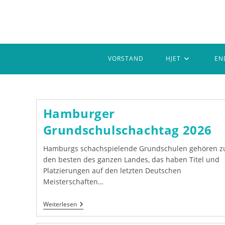
Zum
Inhalt
springen
VORSTAND
HJET
EN
Hamburger
Grundschulschachtag 2026
Hamburgs schachspielende Grundschulen gehören z
den besten des ganzen Landes, das haben Titel und
Platzierungen auf den letzten Deutschen
Meisterschaften…
Hamburger
Weiterlesen
Grundschulschachtag
2026