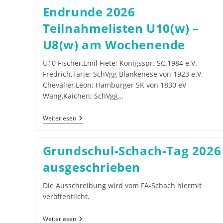
Endrunde 2026
Teilnahmelisten U10(w) –
U8(w) am Wochenende
U10 Fischer,Emil Fiete; Königsspr. SC.1984 e.V.
Fredrich,Tarje; SchVgg Blankenese von 1923 e.V.
Chevalier,Leon; Hamburger SK von 1830 eV
Wang,Kaichen; SchVgg…
Endrunde
Weiterlesen
2026
Teilnahmelisten
U10(w)
Grundschul-Schach-Tag 2026
–
U8(w)
ausgeschrieben
Am
Wochenende
Die Ausschreibung wird vom FA-Schach hiermit
veröffentlicht.
Grundschul-
Weiterlesen