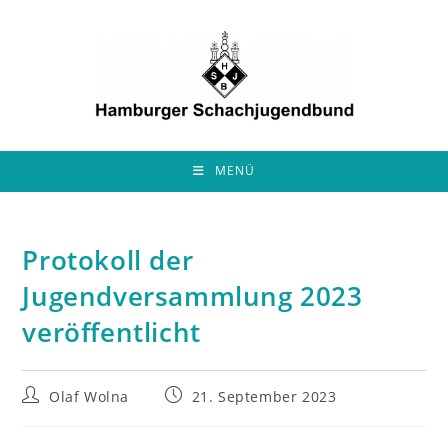
Zum
Inhalt
springen
MENÜ
Protokoll der
Jugendversammlung 2023
veröffentlicht
Beitrags-
Beitrag
Olaf Wolna
21. September 2023
Autor:
veröffentlicht: