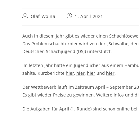
Beitrags-
Beitrag
Olaf Wolna
1. April 2021
Autor:
veröffentlicht:
Auch in diesem Jahr gibt es wieder einen Schachlösewe
Das Problemschachturnier wird von der „Schwalbe, deut
Deutschen Schachjugend (DSJ) unterstützt.
Im letzten Jahr hatte ein Jugendlicher aus einem Hamb
zählte. Kurzberichte
hier
,
hier
,
hier
und
hier
.
Der Wettbewerb läuft im Zeitraum April – September 20
Es gibt wieder Preise zu gewinnen. Weitere Infos und d
Die Aufgaben für April (1. Runde) sind schon online bei