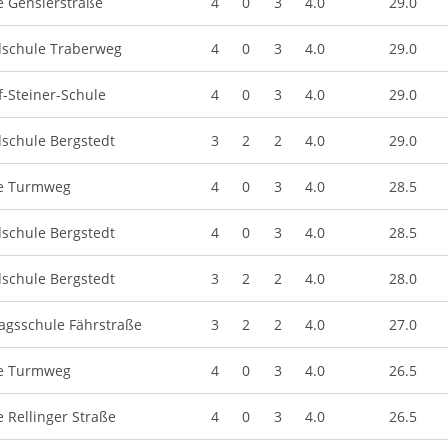
e Genslerstraße
4
0
3
4.0
29.0
schule Traberweg
4
0
3
4.0
29.0
f-Steiner-Schule
4
0
3
4.0
29.0
schule Bergstedt
3
2
2
4.0
29.0
e Turmweg
4
0
3
4.0
28.5
schule Bergstedt
4
0
3
4.0
28.5
schule Bergstedt
3
2
2
4.0
28.0
agsschule Fährstraße
3
2
2
4.0
27.0
e Turmweg
4
0
3
4.0
26.5
 Rellinger Straße
4
0
3
4.0
26.5