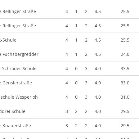
 Rellinger Straße
4
1
2
4.5
25.5
 Rellinger Straße
4
1
2
4.5
25.5
t-Schule
4
1
2
4.5
25.5
e Fuchsbergredder
4
1
2
4.5
24.0
e-Schröder-Schule
4
0
3
4.0
33.5
e Genslerstraße
4
0
3
4.0
33.0
schule Wesperloh
4
0
3
4.0
31.0
drei Schule
3
2
2
4.0
29.5
e Knauerstraße
3
2
2
4.0
29.5