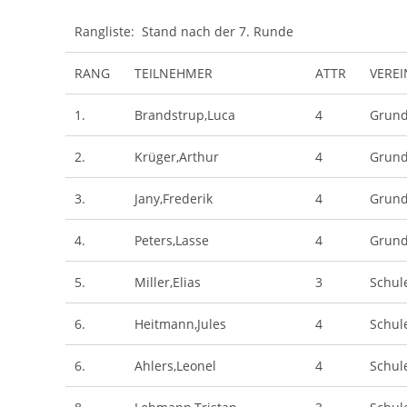
Rangliste: Stand nach der 7. Runde
RANG
TEILNEHMER
ATTR
VEREI
1.
Brandstrup,Luca
4
Grund
2.
Krüger,Arthur
4
Grund
3.
Jany,Frederik
4
Grund
4.
Peters,Lasse
4
Grund
5.
Miller,Elias
3
Schul
6.
Heitmann,Jules
4
Schul
6.
Ahlers,Leonel
4
Schul