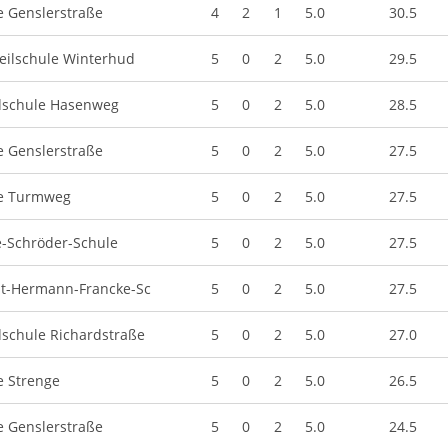
e Genslerstraße
4
2
1
5.0
30.5
teilschule Winterhud
5
0
2
5.0
29.5
schule Hasenweg
5
0
2
5.0
28.5
e Genslerstraße
5
0
2
5.0
27.5
e Turmweg
5
0
2
5.0
27.5
e-Schröder-Schule
5
0
2
5.0
27.5
t-Hermann-Francke-Sc
5
0
2
5.0
27.5
schule Richardstraße
5
0
2
5.0
27.0
e Strenge
5
0
2
5.0
26.5
e Genslerstraße
5
0
2
5.0
24.5