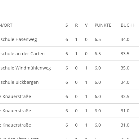
N/ORT
S
R
V
PUNKTE
BUCHH
schule Hasenweg
6
1
0
6.5
34.0
schule an der Garten
6
1
0
6.5
33.5
schule Windmühlenweg
6
0
1
6.0
35.0
schule Bickbargen
6
0
1
6.0
34.0
e Knauerstraße
6
0
1
6.0
33.5
e Knauerstraße
6
0
1
6.0
31.0
e Knauerstraße
6
0
1
6.0
31.0