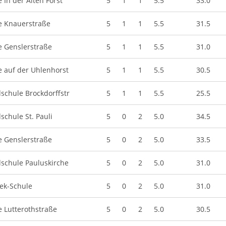
 In der Alten Forst
5
1
1
5.5
33.0
e Knauerstraße
5
1
1
5.5
31.5
e Genslerstraße
5
1
1
5.5
31.0
e auf der Uhlenhorst
5
1
1
5.5
30.5
schule Brockdorffstr
5
1
1
5.5
25.5
schule St. Pauli
5
0
2
5.0
34.5
e Genslerstraße
5
0
2
5.0
33.5
schule Pauluskirche
5
0
2
5.0
31.0
ek-Schule
5
0
2
5.0
31.0
e Lutterothstraße
5
0
2
5.0
30.5