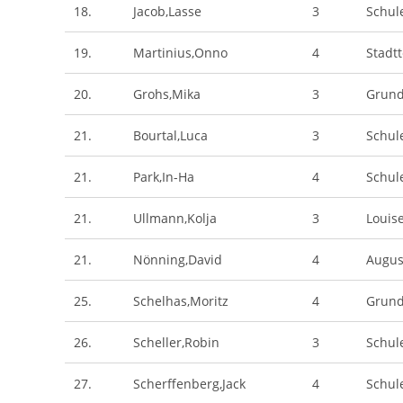
18.
Jacob,Lasse
3
Schul
19.
Martinius,Onno
4
Stadt
20.
Grohs,Mika
3
Grund
21.
Bourtal,Luca
3
Schul
21.
Park,In-Ha
4
Schul
21.
Ullmann,Kolja
3
Louis
21.
Nönning,David
4
Augus
25.
Schelhas,Moritz
4
Grund
26.
Scheller,Robin
3
Schul
27.
Scherffenberg,Jack
4
Schul