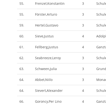
55.
Frenzel,Konstantin
3
Schul
55.
Förster,Arturo
3
Schul
59.
Hertel,Gustavo
3
Schule
60.
Sieve,Justus
4
Adolp
61.
Fellberg,Justus
4
Ganzt
62.
Seabreeze,Leroy
3
Schul
63.
Schween,Julia
3
Grund
64.
Abbet,Niilo
3
Monad
64.
Sievert,Alexander
4
Schul
66.
Goroncy,Per Lino
4
Ganzt