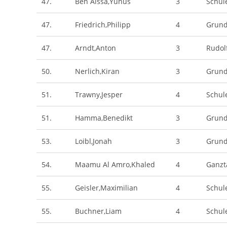
47.
Ben Aissa,Yunus
3
Schul
47.
Friedrich,Philipp
4
Grund
47.
Arndt,Anton
3
Rudol
50.
Nerlich,Kiran
3
Grund
51.
Trawny,Jesper
4
Schul
51.
Hamma,Benedikt
3
Grund
53.
Loibl,Jonah
3
Grund
54.
Maamu Al Amro,Khaled
4
Ganzt
55.
Geisler,Maximilian
4
Schul
55.
Buchner,Liam
4
Schule