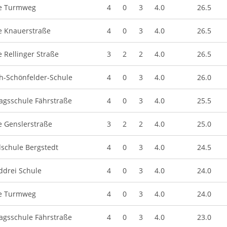
e Turmweg
4
0
3
4.0
26.5
e Knauerstraße
4
0
3
4.0
26.5
 Rellinger Straße
3
2
2
4.0
26.5
h-Schönfelder-Schule
4
0
3
4.0
26.0
agsschule Fährstraße
4
0
3
4.0
25.5
e Genslerstraße
3
2
2
4.0
25.0
schule Bergstedt
4
0
3
4.0
24.5
drei Schule
4
0
3
4.0
24.0
e Turmweg
4
0
3
4.0
24.0
agsschule Fährstraße
4
0
3
4.0
23.0