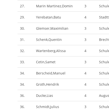
27.
Marin Martinez,Domin
3
Schul
29.
Yerebatan,Batu
4
Stadt
30.
Glemser,Maximilian
3
Schul
31.
Schenk,Quentin
3
Brech
32.
Wartenberg,Alissa
4
Schul
33.
Cetin,Samet
3
Schul
34.
Berscheid,Manuel
4
Schul
34.
Groth,Hendrik
4
Schul
36.
Ducke,Lias
4
Augus
36.
Schmidt,Julius
3
Schul