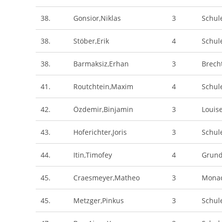
38.
Gonsior,Niklas
3
Schule
38.
Stöber,Erik
4
Schule
38.
Barmaksiz,Erhan
3
Brech
41.
Routchtein,Maxim
4
Schul
42.
Özdemir,Binjamin
3
Louis
43.
Hoferichter,Joris
3
Schul
44.
Itin,Timofey
4
Grund
45.
Craesmeyer,Matheo
3
Monad
45.
Metzger,Pinkus
3
Schul