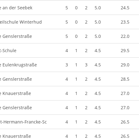
e an der Seebek
5
0
2
5.0
24.5
teilschule Winterhud
5
0
2
5.0
23.5
e Genslerstraße
5
0
2
5.0
22.0
t-Schule
4
1
2
4.5
29.5
e Eulenkrugstraße
3
1
3
4.5
29.0
e Genslerstraße
4
1
2
4.5
28.5
e Knauerstraße
4
1
2
4.5
27.0
e Genslerstraße
4
1
2
4.5
27.0
t-Hermann-Francke-Sc
4
1
2
4.5
26.5
e Knauerstraße
4
1
2
4.5
26.5