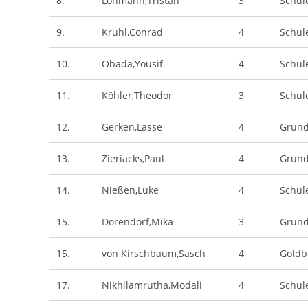
8.
Lohmann,Tristan
3
Schule
9.
Kruhl,Conrad
4
Schul
10.
Obada,Yousif
4
Schul
11.
Köhler,Theodor
3
Schul
12.
Gerken,Lasse
4
Grund
13.
Zieriacks,Paul
4
Grund
14.
Nießen,Luke
4
Schul
15.
Dorendorf,Mika
3
Grund
15.
von Kirschbaum,Sasch
4
Goldb
17.
Nikhilamrutha,Modali
4
Schul