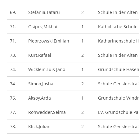
69.
Stefania,Tataru
2
Schule In der Alten
71.
Osipov,Mikhail
1
Katholische Schule
71.
Pieprzowski,Emilian
1
Katharinenschule H
73.
Kurt,Rafael
2
Schule In der Alten
74.
Wicklein,Luis Jano
1
Grundschule Hase
74.
Simon,Josha
2
Schule Genslerstra
76.
Aksoy,Arda
1
Grundschule Wind
77.
Rohwedder,Selma
2
Ev. Grundschule Pa
78.
Klick,Julian
2
Schule Genslerstra