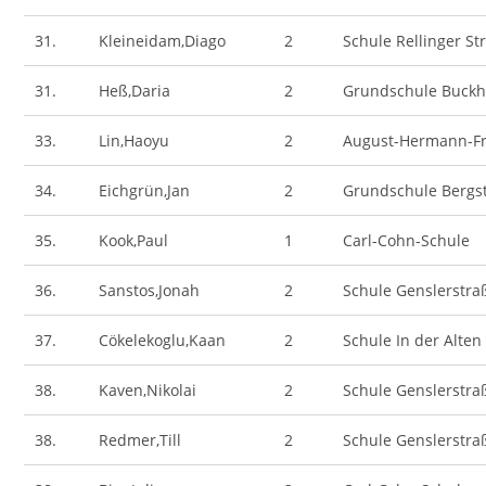
31.
Kleineidam,Diago
2
Schule Rellinger St
31.
Heß,Daria
2
Grundschule Buck
33.
Lin,Haoyu
2
August-Hermann-Fr
34.
Eichgrün,Jan
2
Grundschule Bergs
35.
Kook,Paul
1
Carl-Cohn-Schule
36.
Sanstos,Jonah
2
Schule Genslerstra
37.
Cökelekoglu,Kaan
2
Schule In der Alten
38.
Kaven,Nikolai
2
Schule Genslerstra
38.
Redmer,Till
2
Schule Genslerstra