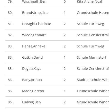
79.
Wischnath,Ben
0
Kita Arche Noah
80.
Brandstrup,Lina
1
Grundschule Hase
81.
Naraghi,Charlotte
2
Schule Turmweg
82.
Wiede,Lennart
2
Schule Genslerstra
83.
Hense,Anneke
2
Schule Turmweg
83.
Gutkin,David
1
Schule Marmstorf
83.
Dogdu,Kaya
2
Schule Genslerstra
86.
Bany,Joshua
2
Stadtteilschule Wi
86.
Mado,Gereon
1
Grundschule Wind
86.
Ludwig,Ben
2
Grundschule Wind