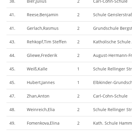
38.
Bier,Julius
2
Carl-Cohn-Schule
41.
Reese,Benjamin
2
Schule Genslerstra
41.
Gerlach,Rasmus
2
Grundschule Bergs
43.
Rehkopf,Tim Steffen
2
Katholische Schule
44.
Gliewe,Frederik
2
August-Hermann-Fr
45.
Weiß,Kalle
1
Schule Rellinger St
45.
Hubert,Jannes
1
Elbkinder-Grundsc
47.
Zhan,Anton
2
Carl-Cohn-Schule
48.
Weinreich,Elia
2
Schule Rellinger St
49.
Fomenkova,Elina
2
Kath. Schule Hamm