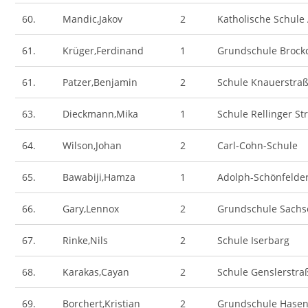
60.
Mandic,Jakov
2
Katholische Schule
61.
Krüger,Ferdinand
1
Grundschule Brockd
61.
Patzer,Benjamin
2
Schule Knauerstra
63.
Dieckmann,Mika
1
Schule Rellinger St
64.
Wilson,Johan
2
Carl-Cohn-Schule
65.
Bawabiji,Hamza
1
Adolph-Schönfelde
66.
Gary,Lennox
2
Grundschule Sach
67.
Rinke,Nils
2
Schule Iserbarg
68.
Karakas,Cayan
2
Schule Genslerstra
69.
Borchert,Kristian
2
Grundschule Hase