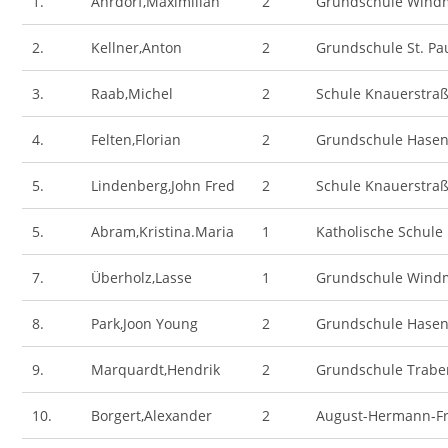
1.
Ahrdorf,Maximilian
2
Grundschule Wind
2.
Kellner,Anton
2
Grundschule St. Pau
3.
Raab,Michel
2
Schule Knauerstra
4.
Felten,Florian
2
Grundschule Hase
5.
Lindenberg,John Fred
2
Schule Knauerstra
5.
Abram,Kristina.Maria
1
Katholische Schule
7.
Überholz,Lasse
1
Grundschule Wind
8.
Park,Joon Young
2
Grundschule Hase
9.
Marquardt,Hendrik
2
Grundschule Trab
10.
Borgert,Alexander
2
August-Hermann-Fr