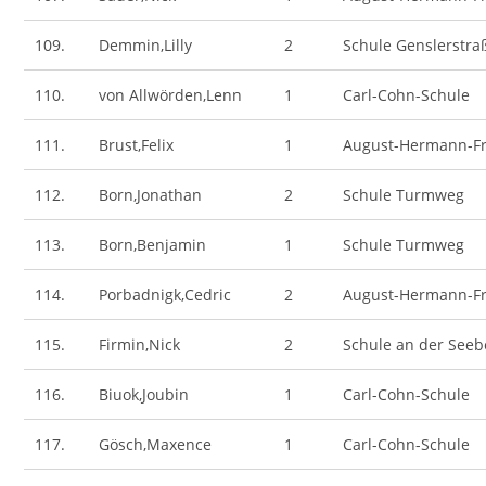
109.
Demmin,Lilly
2
Schule Genslerstra
110.
von Allwörden,Lenn
1
Carl-Cohn-Schule
111.
Brust,Felix
1
August-Hermann-Fr
112.
Born,Jonathan
2
Schule Turmweg
113.
Born,Benjamin
1
Schule Turmweg
114.
Porbadnigk,Cedric
2
August-Hermann-Fr
115.
Firmin,Nick
2
Schule an der Seeb
116.
Biuok,Joubin
1
Carl-Cohn-Schule
117.
Gösch,Maxence
1
Carl-Cohn-Schule