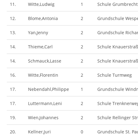
11.
Witte,Ludwig
1
Schule Grumbrecht
12.
Blome,Antonia
2
Grundschule Wesp
13.
Yan,Jenny
2
Grundschule Richa
14.
Thieme,Carl
2
Schule Knauerstra
14.
Schmauck,Lasse
2
Schule Knauerstra
16.
Witte,Florentin
2
Schule Turmweg
17.
Nebendahl,Philippe
1
Grundschule Wind
17.
Luttermann,Leni
2
Schule Trenknerwe
19.
Wien,Johannes
2
Schule Rellinger St
20.
Kellner,Juri
0
Grundschule St. Pau