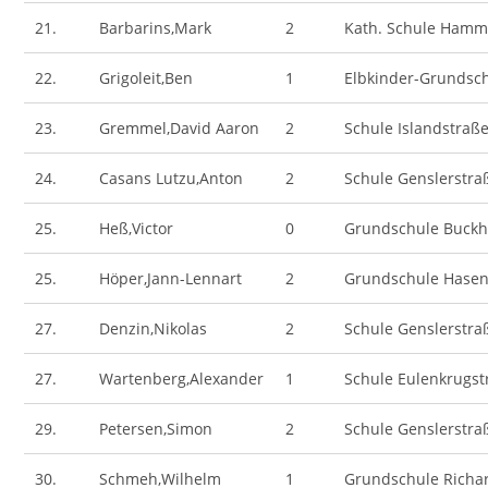
21.
Barbarins,Mark
2
Kath. Schule Hamm
22.
Grigoleit,Ben
1
Elbkinder-Grundsc
23.
Gremmel,David Aaron
2
Schule Islandstraß
24.
Casans Lutzu,Anton
2
Schule Genslerstra
25.
Heß,Victor
0
Grundschule Buck
25.
Höper,Jann-Lennart
2
Grundschule Hase
27.
Denzin,Nikolas
2
Schule Genslerstra
27.
Wartenberg,Alexander
1
Schule Eulenkrugst
29.
Petersen,Simon
2
Schule Genslerstra
30.
Schmeh,Wilhelm
1
Grundschule Richa