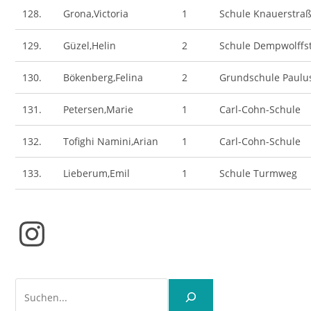
128.
Grona,Victoria
1
Schule Knauerstra
129.
Güzel,Helin
2
Schule Dempwolffs
130.
Bökenberg,Felina
2
Grundschule Paulu
131.
Petersen,Marie
1
Carl-Cohn-Schule
132.
Tofighi Namini,Arian
1
Carl-Cohn-Schule
133.
Lieberum,Emil
1
Schule Turmweg
Instagram
Suchen