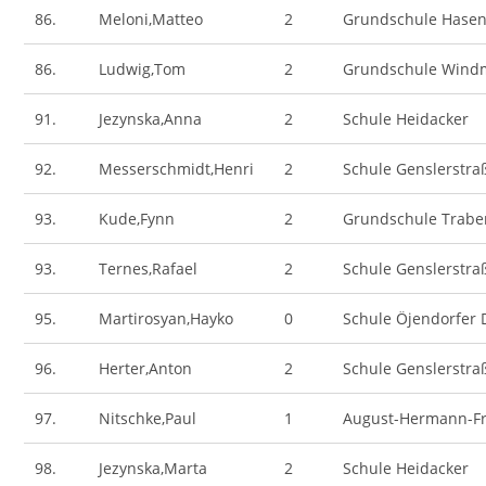
86.
Meloni,Matteo
2
Grundschule Hase
86.
Ludwig,Tom
2
Grundschule Wind
91.
Jezynska,Anna
2
Schule Heidacker
92.
Messerschmidt,Henri
2
Schule Genslerstra
93.
Kude,Fynn
2
Grundschule Trab
93.
Ternes,Rafael
2
Schule Genslerstra
95.
Martirosyan,Hayko
0
Schule Öjendorfe
96.
Herter,Anton
2
Schule Genslerstra
97.
Nitschke,Paul
1
August-Hermann-Fr
98.
Jezynska,Marta
2
Schule Heidacker