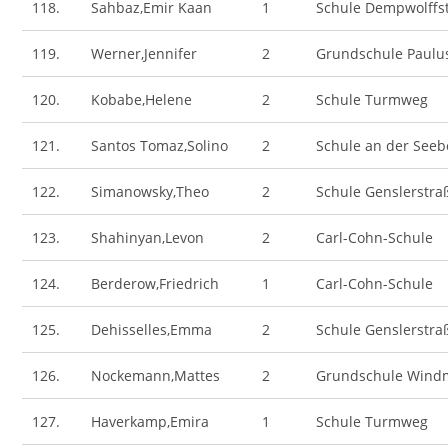
118.
Sahbaz,Emir Kaan
1
Schule Dempwolffs
119.
Werner,Jennifer
2
Grundschule Paulu
120.
Kobabe,Helene
2
Schule Turmweg
121.
Santos Tomaz,Solino
2
Schule an der Seeb
122.
Simanowsky,Theo
2
Schule Genslerstra
123.
Shahinyan,Levon
2
Carl-Cohn-Schule
124.
Berderow,Friedrich
1
Carl-Cohn-Schule
125.
Dehisselles,Emma
2
Schule Genslerstra
126.
Nockemann,Mattes
2
Grundschule Wind
127.
Haverkamp,Emira
1
Schule Turmweg