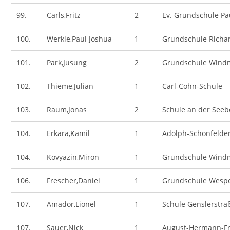
99.
Carls,Fritz
2
Ev. Grundschule Pa
100.
Werkle,Paul Joshua
1
Grundschule Richa
101.
Park,Jusung
2
Grundschule Wind
102.
Thieme,Julian
1
Carl-Cohn-Schule
103.
Raum,Jonas
2
Schule an der Seeb
104.
Erkara,Kamil
1
Adolph-Schönfelde
104.
Kovyazin,Miron
1
Grundschule Wind
106.
Frescher,Daniel
1
Grundschule Wesp
107.
Amador,Lionel
1
Schule Genslerstra
107.
Sauer,Nick
1
August-Hermann-Fr