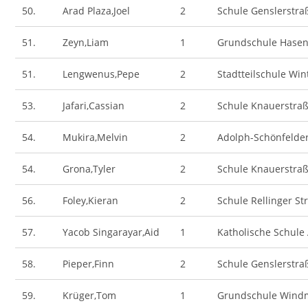
50.
Arad Plaza,Joel
2
Schule Genslerstra
51.
Zeyn,Liam
1
Grundschule Hase
51.
Lengwenus,Pepe
2
Stadtteilschule Wi
53.
Jafari,Cassian
2
Schule Knauerstra
54.
Mukira,Melvin
2
Adolph-Schönfelde
54.
Grona,Tyler
2
Schule Knauerstra
56.
Foley,Kieran
2
Schule Rellinger St
57.
Yacob Singarayar,Aid
1
Katholische Schule
58.
Pieper,Finn
2
Schule Genslerstra
59.
Krüger,Tom
1
Grundschule Wind