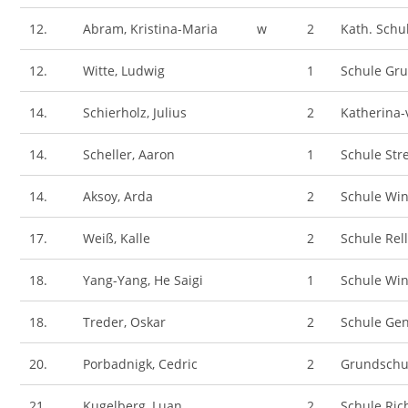
12.
Abram, Kristina-Maria
w
2
Kath. Schu
12.
Witte, Ludwig
1
Schule Gr
14.
Schierholz, Julius
2
Katherina-
14.
Scheller, Aaron
1
Schule Str
14.
Aksoy, Arda
2
Schule Wi
17.
Weiß, Kalle
2
Schule Rel
18.
Yang-Yang, He Saigi
1
Schule Wi
18.
Treder, Oskar
2
Schule Gen
20.
Porbadnigk, Cedric
2
Grundschu
21.
Kugelberg, Luan
2
Schule Ric