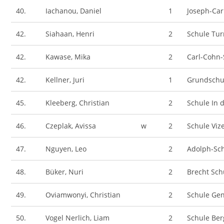
40.
Iachanou, Daniel
1
Joseph-Car
42.
Siahaan, Henri
2
Schule Tu
42.
Kawase, Mika
2
Carl-Cohn-
42.
Kellner, Juri
1
Grundschul
45.
Kleeberg, Christian
2
Schule In d
46.
Czeplak, Avissa
w
2
Schule Viz
47.
Nguyen, Leo
2
Adolph-Sc
48.
Büker, Nuri
2
Brecht Sc
49.
Oviamwonyi, Christian
2
Schule Gen
50.
Vogel Nerlich, Liam
2
Schule Ber