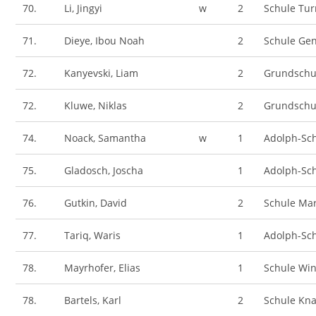
70.
Li, Jingyi
w
2
Schule Tu
71.
Dieye, Ibou Noah
2
Schule Gen
72.
Kanyevski, Liam
2
Grundschu
72.
Kluwe, Niklas
2
Grundschu
74.
Noack, Samantha
w
1
Adolph-Sc
75.
Gladosch, Joscha
1
Adolph-Sc
76.
Gutkin, David
2
Schule Ma
77.
Tariq, Waris
1
Adolph-Sc
78.
Mayrhofer, Elias
1
Schule Wi
78.
Bartels, Karl
2
Schule Kn