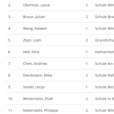
2.
Überholz, Lasse
2
Schule Wi
3.
Braun, Julian
2
Schule Bro
4.
Wang, Kaiwen
1
Schule Wi
5.
Zeyn, Liam
2
Grundschu
6.
Heil, Felix
1
Katharine
7.
Chen, Andrew
1
Schule An 
8.
Dieckmann, Mika
2
Schule Rel
9.
Seidel, Lenjo
1
Schule Ber
10.
Winterstein, Eliah
2
Schule In d
11.
Nebendahl, Philippe
2
Schule Wi