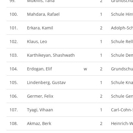
99.
Mukhlis, Taha
2
Grundschu
100.
Mahdara, Rafael
1
Schule Hin
101.
Erkara, Kamil
2
Adolph-Sc
102.
Klaus, Leo
1
Schule Rel
103.
Karthikeyan, Shashwath
1
Schule De
104.
Erdogan, Elif
w
2
Grundschu
105.
Lindenberg, Gustav
1
Schule Kn
106.
Germer, Felix
2
Schule Gen
107.
Tyagi, Vihaan
1
Carl-Cohn-
108.
Akmaz, Berk
2
Heinrich-W