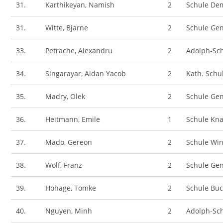
31.
Karthikeyan, Namish
2
Schule De
31.
Witte, Bjarne
2
Schule Gen
33.
Petrache, Alexandru
2
Adolph-Sc
34.
Singarayar, Aidan Yacob
2
Kath. Sch
35.
Madry, Olek
2
Schule Gen
36.
Heitmann, Emile
1
Schule Kn
37.
Mado, Gereon
2
Schule Wi
38.
Wolf, Franz
2
Schule Gen
39.
Hohage, Tomke
2
Schule Bu
40.
Nguyen, Minh
2
Adolph-Sc