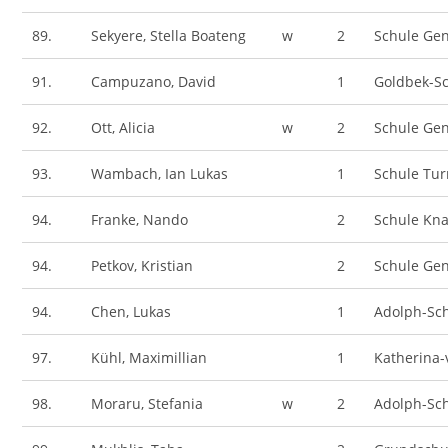
89.
Sekyere, Stella Boateng
w
2
Schule Gen
91.
Campuzano, David
1
Goldbek-S
92.
Ott, Alicia
w
2
Schule Gen
93.
Wambach, Ian Lukas
1
Schule Tu
94.
Franke, Nando
2
Schule Kn
94.
Petkov, Kristian
2
Schule Gen
94.
Chen, Lukas
1
Adolph-Sc
97.
Kühl, Maximillian
1
Katherina-
98.
Moraru, Stefania
w
2
Adolph-Sc