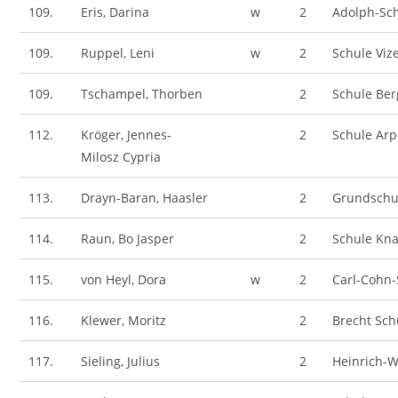
109.
Eris, Darina
w
2
Adolph-Sc
109.
Ruppel, Leni
w
2
Schule Viz
109.
Tschampel, Thorben
2
Schule Ber
112.
Kröger, Jennes-
2
Schule Arp
Milosz Cypria
113.
Drayn-Baran, Haasler
2
Grundschu
114.
Raun, Bo Jasper
2
Schule Kn
115.
von Heyl, Dora
w
2
Carl-Cohn-
116.
Klewer, Moritz
2
Brecht Sc
117.
Sieling, Julius
2
Heinrich-W