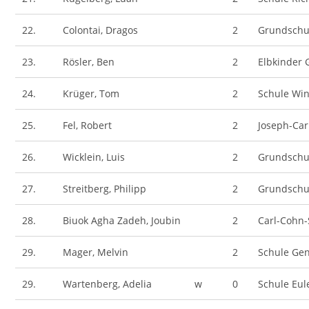
22.
Colontai, Dragos
2
Grundschu
23.
Rösler, Ben
2
Elbkinder
24.
Krüger, Tom
2
Schule Wi
25.
Fel, Robert
2
Joseph-Car
26.
Wicklein, Luis
2
Grundschu
27.
Streitberg, Philipp
2
Grundschu
28.
Biuok Agha Zadeh, Joubin
2
Carl-Cohn-
29.
Mager, Melvin
2
Schule Gen
29.
Wartenberg, Adelia
w
0
Schule Eul