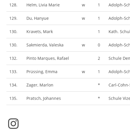
128.
Helm, Livia Marie
w
1
Adolph-Sc
129.
Du, Hanyue
w
1
Adolph-Sc
130.
Kravets, Mark
1
Kath. Sch
130.
Sakmierda, Valeska
w
0
Adolph-Sc
132.
Pinto Marques, Rafael
2
Schule De
133.
Prüssing, Emma
w
1
Adolph-Sc
134.
Zager, Marlon
*
Carl-Cohn-
135.
Pratsch, Johannes
*
Schule Viz
Instagram