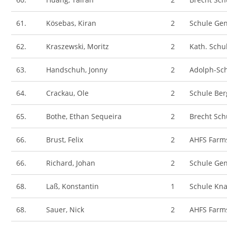
61.
Kösebas, Kiran
2
Schule Gen
62.
Kraszewski, Moritz
2
Kath. Sch
63.
Handschuh, Jonny
2
Adolph-Sc
64.
Crackau, Ole
2
Schule Ber
65.
Bothe, Ethan Sequeira
2
Brecht Sc
66.
Brust, Felix
2
AHFS Farm
66.
Richard, Johan
2
Schule Gen
68.
Laß, Konstantin
1
Schule Kn
68.
Sauer, Nick
2
AHFS Farm