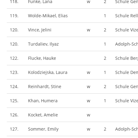
118.
Funke, Lana
w
2
Schule Gen
119.
Wolde-Mikael, Elias
1
Schule Rel
120.
Vince, Jelini
w
2
Schule Viz
120.
Turdaliev, Ilyaz
1
Adolph-Sc
122.
Flucke, Hauke
2
Schule Ber
123.
Kolodziejska, Laura
w
1
Schule De
124.
Reinhardt, Stine
w
2
Schule Gen
125.
Khan, Humera
w
1
Schule Viz
126.
Kocket, Amelie
w
127.
Sommer, Emily
w
2
Adolph-Sc