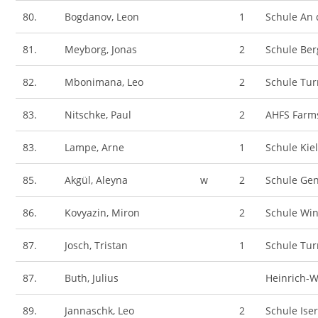
80.
Bogdanov, Leon
1
Schule An 
81.
Meyborg, Jonas
2
Schule Ber
82.
Mbonimana, Leo
2
Schule Tu
83.
Nitschke, Paul
2
AHFS Farm
83.
Lampe, Arne
1
Schule Kiel
85.
Akgül, Aleyna
w
2
Schule Gen
86.
Kovyazin, Miron
2
Schule Wi
87.
Josch, Tristan
1
Schule Tu
87.
Buth, Julius
Heinrich-W
89.
Jannaschk, Leo
2
Schule Ise