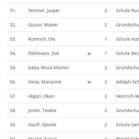
51.
Stenner, Jasper
2
Schule Bu
52.
Guzun, Matvei
2
Grundschu
53.
Rumrich, Ole
1
Schule Viz
54.
Pohlmann, Zoé
w
1
Schule Ber
54.
Kaba, Musa-Mümin
2
Grundschu
56.
Sieve, Marianne
w
2
Adolph-Sc
57.
Akgün, Okan
2
Heinrich-W
58.
Jester, Teodor
2
Grundschu
59.
Hauff, Davide
2
Schule Gen
60.
Huang, Tairan
2
Brecht Sc