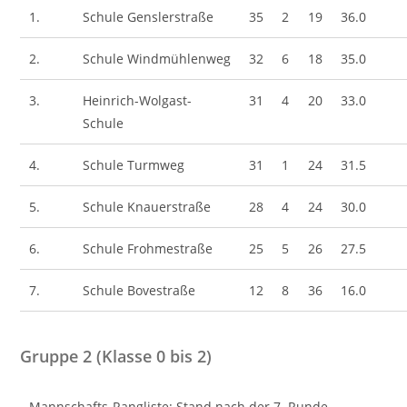
1.
Schule Genslerstraße
35
2
19
36.0
2.
Schule Windmühlenweg
32
6
18
35.0
3.
Heinrich-Wolgast-
31
4
20
33.0
Schule
4.
Schule Turmweg
31
1
24
31.5
5.
Schule Knauerstraße
28
4
24
30.0
6.
Schule Frohmestraße
25
5
26
27.5
7.
Schule Bovestraße
12
8
36
16.0
Gruppe 2 (Klasse 0 bis 2)
Mannschafts-Rangliste: Stand nach der 7. Runde