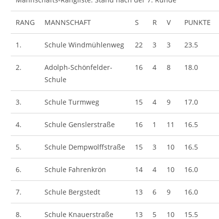
RANG
MANNSCHAFT
S
R
V
PUNKTE
1.
Schule Windmühlenweg
22
3
3
23.5
2.
Adolph-Schönfelder-
16
4
8
18.0
Schule
3.
Schule Turmweg
15
4
9
17.0
4.
Schule Genslerstraße
16
1
11
16.5
5.
Schule Dempwolffstraße
15
3
10
16.5
6.
Schule Fahrenkrön
14
4
10
16.0
7.
Schule Bergstedt
13
6
9
16.0
8.
Schule Knauerstraße
13
5
10
15.5