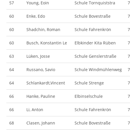
57
Young, Eoin
Schule Tornquiststra
60
Enke, Edo
Schule Bovestraße
60
Shadchin, Roman
Schule Fahrenkrön
60
Busch, Konstantin Le
Elbkinder Kita Rüben
63
Lüken, Josse
Schule Genslerstraße
64
Russano, Savio
Schule Windmühlenweg
64
Schlankardt,Vincent
Schule Strenge
66
Hanke, Pauline
Elbinselschule
66
Li, Anton
Schule Fahrenkrön
68
Clasen, Johann
Schule Bovestraße