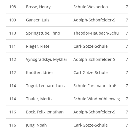
108
Bosse, Henry
Schule Wesperloh
109
Ganser, Luis
Adolph-Schönfelder-S
110
Springstübe, Ihno
Theodor-Haubach-Schu
111
Rieger, Fiete
Carl-Götze-Schule
112
Vynogradskyi, Mykhai
Adolph-Schönfelder-S
112
Knütter, Idries
Carl-Götze-Schule
114
Tugui, Leonard Lucca
Schule Forsmannstraß
114
Thaler, Moritz
Schule Windmühlenweg
116
Bock, Felix Jonathan
Adolph-Schönfelder-S
116
Jung, Noah
Carl-Götze-Schule