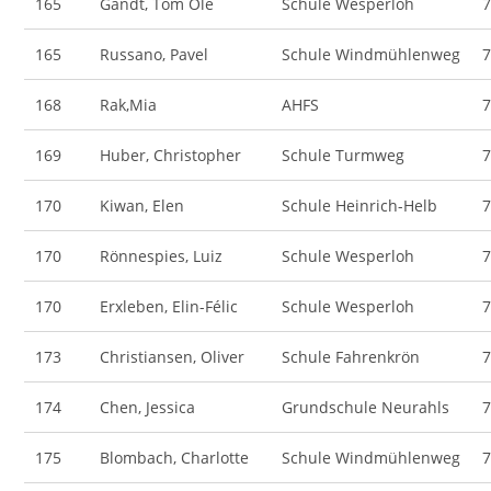
165
Gandt, Tom Ole
Schule Wesperloh
165
Russano, Pavel
Schule Windmühlenweg
168
Rak,Mia
AHFS
169
Huber, Christopher
Schule Turmweg
170
Kiwan, Elen
Schule Heinrich-Helb
170
Rönnespies, Luiz
Schule Wesperloh
170
Erxleben, Elin-Félic
Schule Wesperloh
173
Christiansen, Oliver
Schule Fahrenkrön
174
Chen, Jessica
Grundschule Neurahls
175
Blombach, Charlotte
Schule Windmühlenweg