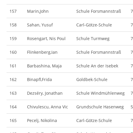
157
Marin,John
Schule Forsmannstraß
158
Sahan, Yusuf
Carl-Götze-Schule
159
Rosengart, Nis Poul
Schule Turmweg
160
Flinkenberg,Ian
Schule Forsmannstraß
161
Barbashina, Maja
Schule An der Isebek
162
Binapfl,Frida
Goldbek-Schule
163
Dezséry, Jonathan
Schule Windmühlenweg
164
Chivulescu, Anna Vic
Grundschule Hasenweg
165
Pecelj, Nikolina
Carl-Götze-Schule