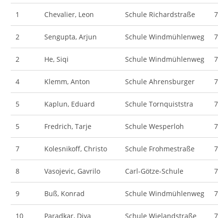
1
Chevalier, Leon
Schule Richardstraße
2
Sengupta, Arjun
Schule Windmühlenweg
2
He, Siqi
Schule Windmühlenweg
4
Klemm, Anton
Schule Ahrensburger
5
Kaplun, Eduard
Schule Tornquiststra
5
Fredrich, Tarje
Schule Wesperloh
7
Kolesnikoff, Christo
Schule Frohmestraße
8
Vasojevic, Gavrilo
Carl-Götze-Schule
9
Buß, Konrad
Schule Windmühlenweg
10
Paradkar, Diya
Schule Wielandstraße