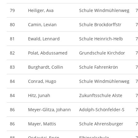
79
Heiliger, Ava
Schule Windmühlenweg
80
Camin, Levian
Schule Brockdorffstr
81
Ewald, Lennard
Schule Heinrich-Helb
82
Polat, Abdussamed
Grundschule Kirchdor
83
Burghardt, Collin
Schule Fahrenkrön
84
Conrad, Hugo
Schule Windmühlenweg
84
Hitz, Junah
Zukunftsschule Alste
86
Meyer-Glitza, Johann
Adolph-Schönfelder-S
86
Mayer, Mattis
Schule Ahrensburger
88
Osdautaj, Ervin
Elbinselschule