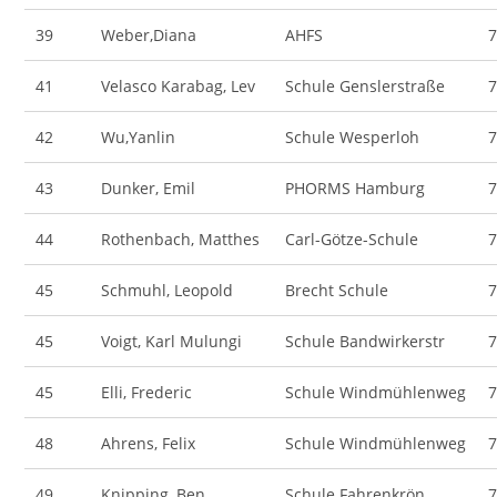
39
Weber,Diana
AHFS
41
Velasco Karabag, Lev
Schule Genslerstraße
42
Wu,Yanlin
Schule Wesperloh
43
Dunker, Emil
PHORMS Hamburg
44
Rothenbach, Matthes
Carl-Götze-Schule
45
Schmuhl, Leopold
Brecht Schule
45
Voigt, Karl Mulungi
Schule Bandwirkerstr
45
Elli, Frederic
Schule Windmühlenweg
48
Ahrens, Felix
Schule Windmühlenweg
49
Knipping, Ben
Schule Fahrenkrön