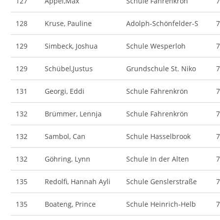
127
Appel,Max
Schule Fahrenkrön
128
Kruse, Pauline
Adolph-Schönfelder-S
129
Simbeck, Joshua
Schule Wesperloh
129
Schübel,Justus
Grundschule St. Niko
131
Georgi, Eddi
Schule Fahrenkrön
132
Brümmer, Lennja
Schule Fahrenkrön
132
Sambol, Can
Schule Hasselbrook
132
Göhring, Lynn
Schule In der Alten
135
Redolfi, Hannah Ayli
Schule Genslerstraße
135
Boateng, Prince
Schule Heinrich-Helb