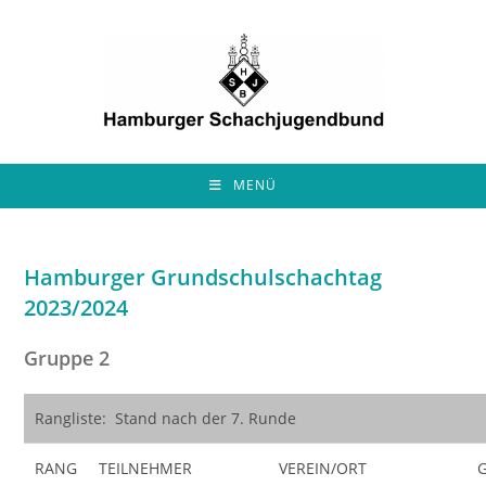
Zum
Inhalt
springen
MENÜ
Hamburger Grundschulschachtag
2023/2024
Gruppe 2
Rangliste: Stand nach der 7. Runde
RANG
TEILNEHMER
VEREIN/ORT