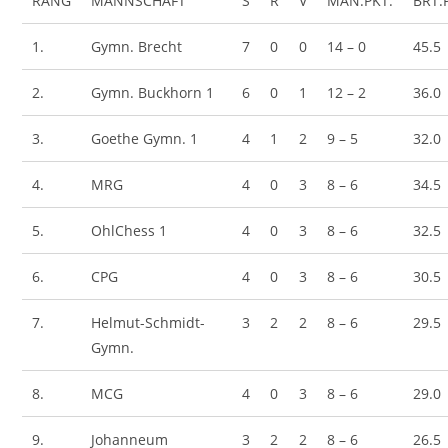
RANG
MANNSCHAFT
S
R
V
MAN.PKT.
BRT.
1.
Gymn. Brecht
7
0
0
14 – 0
45.5
2.
Gymn. Buckhorn 1
6
0
1
12 – 2
36.0
3.
Goethe Gymn. 1
4
1
2
9 – 5
32.0
4.
MRG
4
0
3
8 – 6
34.5
5.
OhlChess 1
4
0
3
8 – 6
32.5
6.
CPG
4
0
3
8 – 6
30.5
7.
Helmut-Schmidt-
3
2
2
8 – 6
29.5
Gymn.
8.
MCG
4
0
3
8 – 6
29.0
9.
Johanneum
3
2
2
8 – 6
26.5