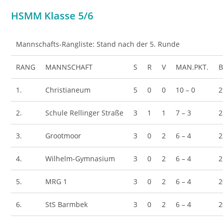
HSMM Klasse 5/6
Mannschafts-Rangliste: Stand nach der 5. Runde
RANG
MANNSCHAFT
S
R
V
MAN.PKT.
B
1.
Christianeum
5
0
0
10 – 0
2
2.
Schule Rellinger Straße
3
1
1
7 – 3
2
3.
Grootmoor
3
0
2
6 – 4
2
4.
Wilhelm-Gymnasium
3
0
2
6 – 4
2
5.
MRG 1
3
0
2
6 – 4
2
6.
StS Barmbek
3
0
2
6 – 4
2