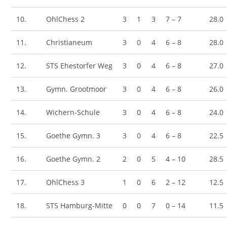
10.
OhlChess 2
3
1
3
7 – 7
28.0
11.
Christianeum
3
0
4
6 – 8
28.0
12.
STS Ehestorfer Weg
3
0
4
6 – 8
27.0
13.
Gymn. Grootmoor
3
0
4
6 – 8
26.0
14.
Wichern-Schule
3
0
4
6 – 8
24.0
15.
Goethe Gymn. 3
3
0
4
6 – 8
22.5
16.
Goethe Gymn. 2
2
0
5
4 – 10
28.5
17.
OhlChess 3
1
0
6
2 – 12
12.5
18.
STS Hamburg-Mitte
0
0
7
0 – 14
11.5