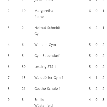
2.
10.
Margaretha-
6
0
1
Rothe-
3.
2.
Helmut-Schmidt-
4
2
1
Gy
4.
6.
Wilhelm-Gym
5
0
2
5.
5.
Gym Eppendorf
5
0
2
6.
30.
Lessing-STS 1
5
0
2
7.
15.
Walddörfer Gym 1
4
1
2
8.
21.
Goethe-Schule 1
3
2
2
9.
8.
Emilie-
4
0
3
Wüstenfeld