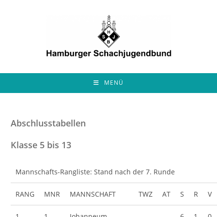
Zum
Inhalt
springen
MENÜ
Abschlusstabellen
Klasse 5 bis 13
Mannschafts-Rangliste: Stand nach der 7. Runde
RANG
MNR
MANNSCHAFT
TWZ
AT
S
R
V
1.
1.
Johanneum
6
1
0