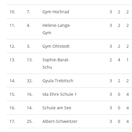
10.
7.
Gym Hochrad
3
2
2
11.
4.
Helene-Lange-
3
2
2
Gym
12.
3.
Gym Ohlstedt
3
2
2
13.
13.
Sophie-Barat-
2
4
1
Schu
14.
32.
Gyula Trebitsch
3
2
2
15.
16.
Ida Ehre Schule 1
3
0
4
16.
14.
Schule am See
3
0
4
17.
25.
Albert-Schweitzer
3
0
4