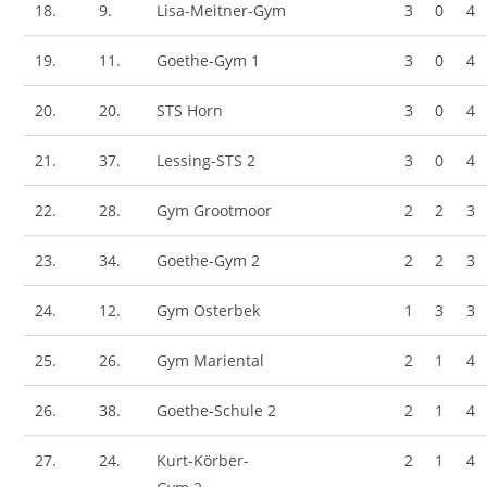
18.
9.
Lisa-Meitner-Gym
3
0
4
19.
11.
Goethe-Gym 1
3
0
4
20.
20.
STS Horn
3
0
4
21.
37.
Lessing-STS 2
3
0
4
22.
28.
Gym Grootmoor
2
2
3
23.
34.
Goethe-Gym 2
2
2
3
24.
12.
Gym Osterbek
1
3
3
25.
26.
Gym Mariental
2
1
4
26.
38.
Goethe-Schule 2
2
1
4
27.
24.
Kurt-Körber-
2
1
4