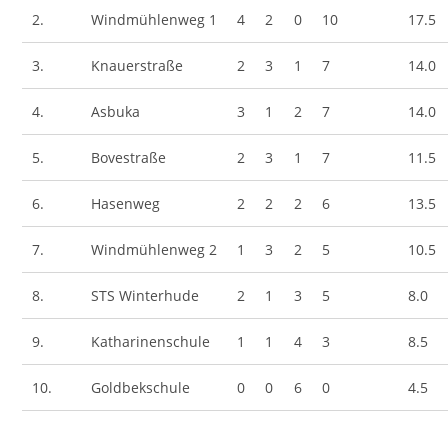
2.
Windmühlenweg 1
4
2
0
10
17.5
3.
Knauerstraße
2
3
1
7
14.0
4.
Asbuka
3
1
2
7
14.0
5.
Bovestraße
2
3
1
7
11.5
6.
Hasenweg
2
2
2
6
13.5
7.
Windmühlenweg 2
1
3
2
5
10.5
8.
STS Winterhude
2
1
3
5
8.0
9.
Katharinenschule
1
1
4
3
8.5
10.
Goldbekschule
0
0
6
0
4.5