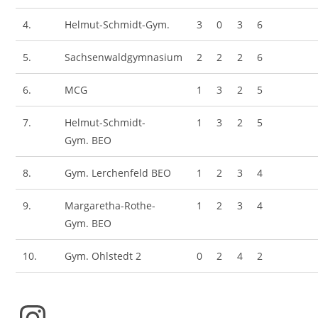
4.
Helmut-Schmidt-Gym.
3
0
3
6
5.
Sachsenwaldgymnasium
2
2
2
6
6.
MCG
1
3
2
5
7.
Helmut-Schmidt-
1
3
2
5
Gym. BEO
8.
Gym. Lerchenfeld BEO
1
2
3
4
9.
Margaretha-Rothe-
1
2
3
4
Gym. BEO
10.
Gym. Ohlstedt 2
0
2
4
2
Instagram