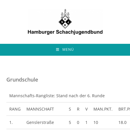
Zum
Inhalt
springen
MENÜ
Grundschule
Mannschafts-Rangliste: Stand nach der 6. Runde
RANG
MANNSCHAFT
S
R
V
MAN.PKT.
BRT.P
1.
Genslerstraße
5
0
1
10
18.0