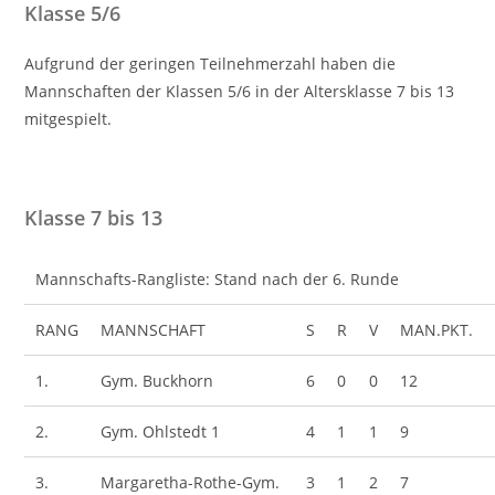
Klasse 5/6
Aufgrund der geringen Teilnehmerzahl haben die
Mannschaften der Klassen 5/6 in der Altersklasse 7 bis 13
mitgespielt.
Klasse 7 bis 13
Mannschafts-Rangliste: Stand nach der 6. Runde
RANG
MANNSCHAFT
S
R
V
MAN.PKT.
1.
Gym. Buckhorn
6
0
0
12
2.
Gym. Ohlstedt 1
4
1
1
9
3.
Margaretha-Rothe-Gym.
3
1
2
7