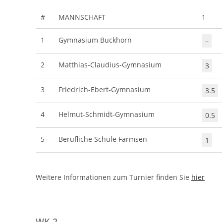
#
MANNSCHAFT
1
1
Gymnasium Buckhorn
–
2
Matthias-Claudius-Gymnasium
3
3
Friedrich-Ebert-Gymnasium
3.5
4
Helmut-Schmidt-Gymnasium
0.5
5
Berufliche Schule Farmsen
1
Weitere Informationen zum Turnier finden Sie
hier
WK 2