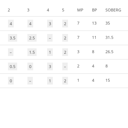
2
3
4
5
MP
BP
SOBERG
7
13
35
4
4
3
2
7
11
31.5
3.5
2.5
–
2
3
8
26.5
–
1.5
1
2
2
4
8
0.5
0
3
–
1
4
15
0
–
1
2