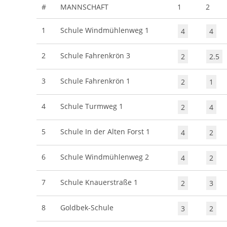
#
MANNSCHAFT
1
2
1
Schule Windmühlenweg 1
4
4
2
Schule Fahrenkrön 3
2
2.5
3
Schule Fahrenkrön 1
2
1
4
Schule Turmweg 1
2
4
5
Schule In der Alten Forst 1
4
2
6
Schule Windmühlenweg 2
4
2
7
Schule Knauerstraße 1
2
3
8
Goldbek-Schule
3
2