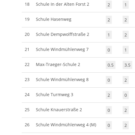
18
Schule In der Alten Forst 2
2
1
19
Schule Hasenweg
2
2
20
Schule Dempwolffstraße 2
1
2
21
Schule Windmühlenweg 7
0
1
22
Max-Traeger-Schule 2
0.5
3.5
23
Schule Windmühlenweg 8
0
2
24
Schule Turmweg 3
2
0
25
Schule Knauerstraße 2
0
2
26
Schule Windmühlenweg 4 (M)
0
2