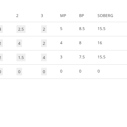
2
3
MP
BP
SOBERG
5
8.5
15.5
4
2.5
2
4
8
16
2
4
2
3
7.5
15.5
2
1.5
4
0
0
0
0
0
0