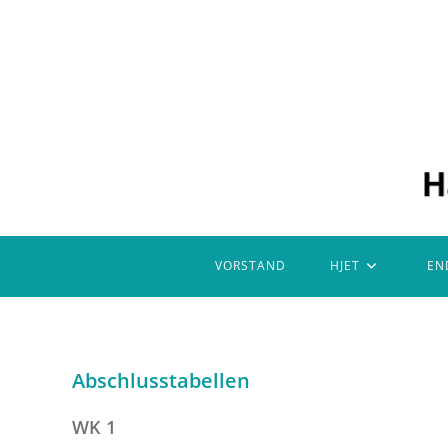
Zum
Inhalt
springen
VORSTAND
HJET
EN
Abschlusstabellen
WK 1