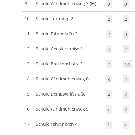
9
Schule Windmühlenweg 3 (M)
3
0
10
Schule Turmweg 2
2
2
11
Schule Fahrenkrön 2
2
3
12
Schule Genslerstraße 1
4
2
13
Schule Brockdorffstraße
2
1.5
14
Schule Windmühlenweg 6
3
2
15
Schule Dempwolffstraße 1
4
2
16
Schule Windmühlenweg 5
+
2
17
Schule Fahrenkrön 4
1
+