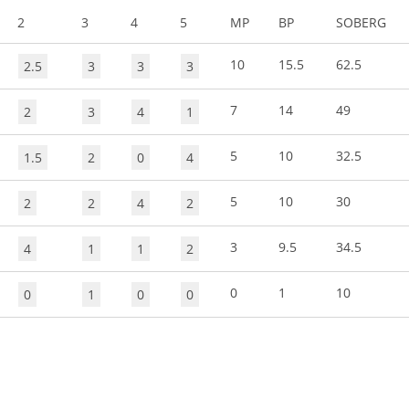
2
3
4
5
MP
BP
SOBERG
10
15.5
62.5
2.5
3
3
3
7
14
49
2
3
4
1
5
10
32.5
1.5
2
0
4
5
10
30
2
2
4
2
3
9.5
34.5
4
1
1
2
0
1
10
0
1
0
0