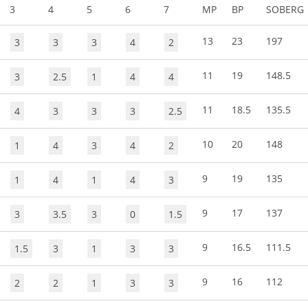
3
4
5
6
7
MP
BP
SOBERG
13
23
197
3
3
3
4
2
11
19
148.5
3
2.5
1
4
4
11
18.5
135.5
4
3
3
3
2.5
10
20
148
1
4
3
4
2
9
19
135
1
4
1
4
3
9
17
137
3
3.5
3
0
1.5
9
16.5
111.5
1.5
3
1
3
3
9
16
112
2
2
1
3
3